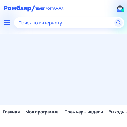
Поиск по интернету
Главная
Моя программа
Премьеры недели
Выходн