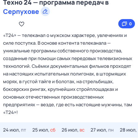
Техно 24 — программа передач в
Серпухове
0
«Т24» — телеканал о мужском характере, увлечениях и
силе поступка. В основе контента телеканала —
уникальные программы собственного производства,
созданные при помощи самых передовых телевизионных
технологий. Съёмки документальных фильмов проходят
на настоящих испытательных полигонах, в штормящих
морях, в густой тайге и болотах, на стрельбищах,
боксерских рингах, крупнейших стройплощадках и
основных отечественных производственных
предприятиях — везде, где есть настоящие мужчины, там
«Т24»!
24 июл,
пт
25 июл,
сб
26 июл,
вс
27 июл,
пн
28 июл,