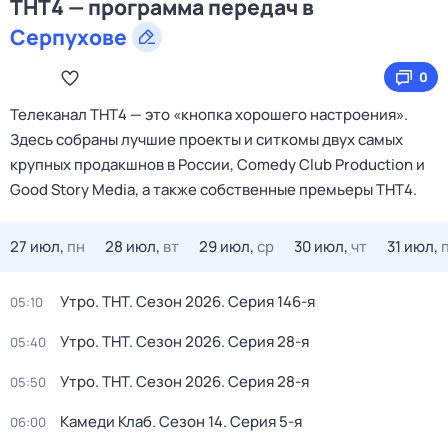
ТНТ4 — программа передач в
Серпухове
0
Телеканал ТНТ4 — это «кнопка хорошего настроения».
Здесь собраны лучшие проекты и ситкомы двух самых
крупных продакшнов в России, Comedy Club Production и
Good Story Media, а также собственные премьеры ТНТ4.
27 июл,
пн
28 июл,
вт
29 июл,
ср
30 июл,
чт
31 июл,
Утро. ТНТ
. Сезон 2026
. Серия 146-я
05:10
Утро. ТНТ
. Сезон 2026
. Серия 28-я
05:40
Утро. ТНТ
. Сезон 2026
. Серия 28-я
05:50
Камеди Клаб
. Сезон 14
. Серия 5-я
06:00