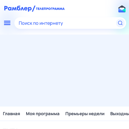
Поиск по интернету
Главная
Моя программа
Премьеры недели
Выходн