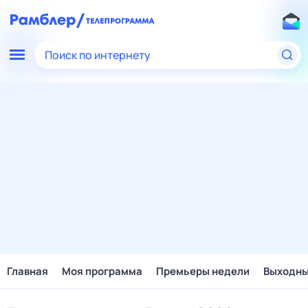
Поиск по интернету
Главная
Моя программа
Премьеры недели
Выходн