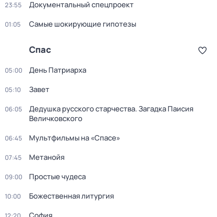
Докyментальный cпецпроект
23:55
Самые шoкиpующие гипотезы
01:05
Спас
День Патриарха
05:00
Завет
05:10
Дедушкa русского старчества. Загадка Паиcия
06:05
Величковского
Мультфильмы на «Спасе»
06:45
Метанойя
07:45
Простые чудеса
09:00
Божественная литургия
10:00
София
12:20