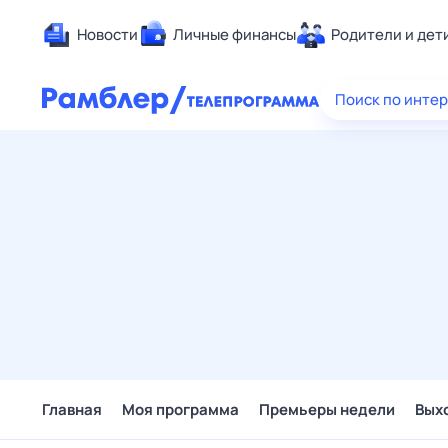
Новости
Личные финансы
Родители и дет
Здоровье
Поиск по инте
Развлечен
Дом и уют
Спорт
Карьера
Авто
Технологи
Жизненные
Сберегаем
Гороскопы
Главная
Моя программа
Премьеры недели
Вых