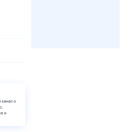
 канал о
о,
ке и