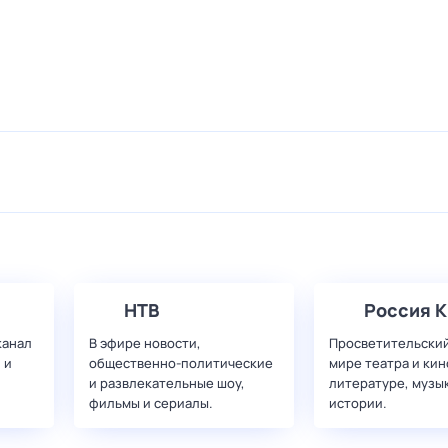
НТВ
Россия К
канал
В эфире новости,
Просветительский
 и
общественно-политические
мире театра и кин
и развлекательные шоу,
литературе, музы
фильмы и сериалы.
истории.