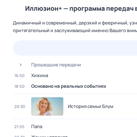
Иллюзион+ — программа передач 
Динамичный и современный, дерзкий и фееричный, узн
притягательный и заслуживающий именно Вашего вним
25 июл,
сб
26 июл,
вс
27 июл,
пн
28 июл,
вт
Прошедшие передачи
Хижина
16:50
Основано на реальных событиях
18:50
История семьи Блум
20:30
Папа
21:55