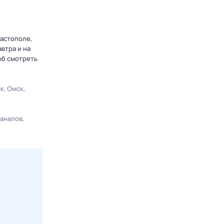
вастополе,
втра и на
об смотреть
ск
Омск
каналов