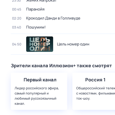
Жених напрокат
23:30
Паранойя
00:45
Крокодил Данди в Голливуде
02:20
Пошумим!
03:40
Цель номер один
04:50
Зрители канала Иллюзион+ также смотрят
Первый канал
Россия 1
Лидер российского эфира,
Общероссийский теле
самый популярный и
с новостями, фильмами
любимый русскоязычный
ток-шоу.
канал.