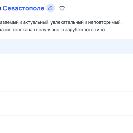
в
Севастополе
аваемый и актуальный, увлекательный и неповторимый,
ания телеканал популярного зарубежного кино
29 июл,
ср
30 июл,
чт
31 июл,
пт
1 авг,
сб
2 авг,
вс