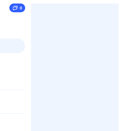
0
3 авг,
пн
4 авг,
вт
5 авг,
ср
6 авг,
чт
Вчера
Сегодня