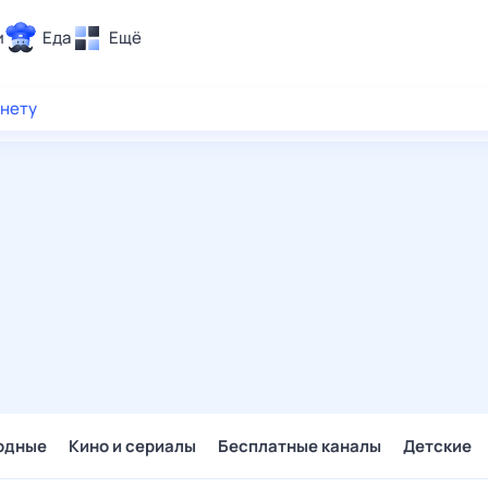
и
Еда
Ещё
Почта
рнету
ия и отдых
Поиск
Погода
ТВ-программа
и и тренды
 ситуации
 вместе
Помощь
одные
Кино и сериалы
Бесплатные каналы
Детские