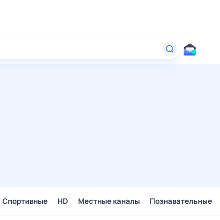
Спортивные
HD
Местные каналы
Познавательные