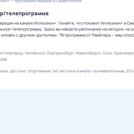
ион+ — программа передач в Севастополе
ер/телепрограмма
ередач на канале Иллюзион+. Узнайте, что покажет Иллюзион+ в Се
ную телепрограмму. Здесь вы найдете расписание на сегодня, на за
онлайн с другими зрителями. ТВ программа от Рамблера — ваш спос
й Новгород
Челябинск
Екатеринбург
Новосибирск
Сочи
Краснояр
одар
налы
детские
спортивные
hd
местные каналы
познавательные
20 