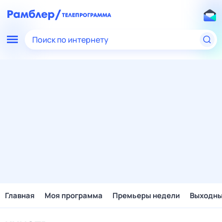
Поиск по интернету
Главная
Моя программа
Премьеры недели
Выходн