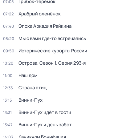
Грибок-теремок
07:05
Храбрый оленёнок
07:22
Эпоха Аркадия Райкина
07:40
Мы с вами где-то встречались
08:20
Исторические курорты России
09:50
Острова
. Сезон 1
. Серия 293-я
10:20
Наш дом
11:00
Страна птиц
12:35
Винни-Пух
13:15
Винни-Пух идёт в гости
13:31
Винни-Пух и день забот
13:47
Каникулы Бонифация
14:03