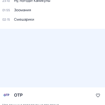
Ну, погоди! Каникулы
23:10
Зоомания
01:55
Смешарики
02:15
ОТР