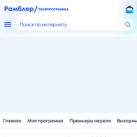
Поиск по интернету
Главная
Моя программа
Премьеры недели
Выходн