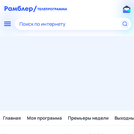
Поиск по интернету
Главная
Моя программа
Премьеры недели
Выходн