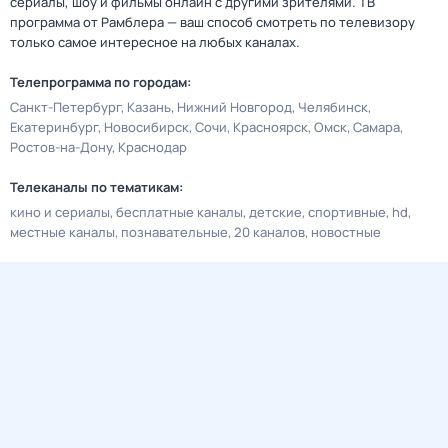
сериалы, шоу и фильмы онлайн с другими зрителями. ТВ
программа от Рамблера — ваш способ смотреть по телевизору
только самое интересное на любых каналах.
Телепрограмма по городам:
Санкт-Петербург
Казань
Нижний Новгород
Челябинск
Екатеринбург
Новосибирск
Сочи
Красноярск
Омск
Самара
Ростов-на-Дону
Краснодар
Телеканалы по тематикам:
кино и сериалы
бесплатные каналы
детские
спортивные
hd
местные каналы
познавательные
20 каналов
новостные