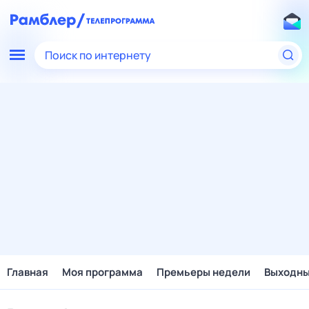
Поиск по интернету
Главная
Моя программа
Премьеры недели
Выходн