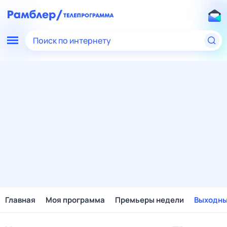
Поиск по интернету
Главная
Моя программа
Премьеры недели
Выходн