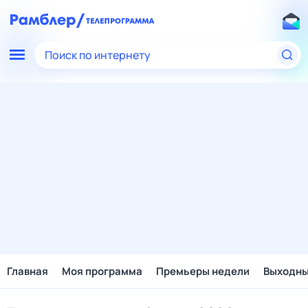
Поиск по интернету
Главная
Моя программа
Премьеры недели
Выходн