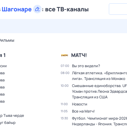
в
Шагонаре
:
все ТВ-каналы
29 июл,
ср
30 июл,
чт
31 июл,
пт
1 авг,
сб
2 авг,
вс
Фильмы
я 1
МАТЧ!
ссии
Вы это видели?
07:00
ыва
Лёгкая атлетика. «Бриллиант
08:00
лига». Трансляция из Монако
ыва
Смешанные единоборства. UF
10:00
ыва
Усман против Леона Эдвардса
ыва
Трансляция из США
ыва
Новости
11:00
Все на Матч!
11:05
р Тыва черде
Футбол. Чемпионат мира-202
13:30
уг байыр
Нидерланды - Япония. Трансл