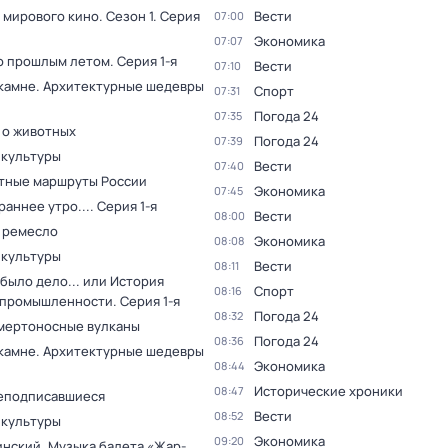
 мирового кино
. Сезон 1
. Серия
Вести
07:00
Экономика
07:07
о прошлым летом
. Серия 1-я
Вести
07:10
 камне. Архитектурные шедевры
Спорт
07:31
Погода 24
07:35
 о животных
Погода 24
07:39
 культуры
Вести
07:40
тные маршруты России
Экономика
07:45
раннее утро...
. Серия 1-я
Вести
08:00
 ремесло
Экономика
08:08
 культуры
Вести
08:11
было дело... или История
Спорт
08:16
 промышленности
. Серия 1-я
Погода 24
08:32
мертоносные вулканы
Погода 24
08:36
 камне. Архитектурные шедевры
Экономика
08:44
Исторические хроники
08:47
еподписавшиеся
Вести
08:52
 культуры
Экономика
09:20
инский. Музыка балета «Жар-