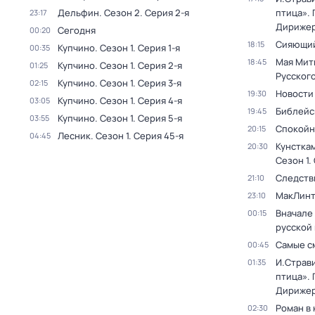
Дельфин
. Сезон 2
. Серия 2-я
птица». 
23:17
Дирижер
Сегодня
00:20
Сияющий
18:15
Купчино
. Сезон 1
. Серия 1-я
00:35
Мая Мит
18:45
Купчино
. Сезон 1
. Серия 2-я
01:25
Русског
Купчино
. Сезон 1
. Серия 3-я
02:15
Новости
19:30
Купчино
. Сезон 1
. Серия 4-я
03:05
Библейс
19:45
Купчино
. Сезон 1
. Серия 5-я
03:55
Спокойн
20:15
Лесник
. Сезон 1
. Серия 45-я
04:45
Кунстка
20:30
Сезон 1
.
Следств
21:10
МакЛинт
23:10
Вначале 
00:15
русской
Самые с
00:45
И.Страв
01:35
птица». 
Дирижер
Роман в
02:30