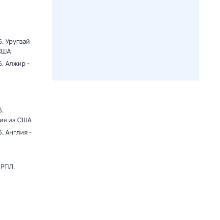
. Уругвай
 США
. Алжир -
6.
ция из США
. Англия -
 РПЛ.