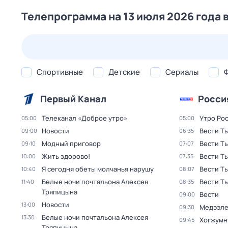
Телепрограмма на 13 июля 2026 года 
25 июл,
сб
26 июл,
вс
27 июл,
пн
28 июл,
вт
Спортивные
Детские
Сериалы
Первый Канал
Росси
Телеканал «Доброе утро»
Утро Ро
05:00
05:00
Новости
Вести Т
09:00
06:35
Модный приговор
Вести Т
09:10
07:07
Жить здорово!
Вести Т
10:00
07:35
Я сегодня обеты молчанья нарушу
Вести Т
10:40
08:07
Белые ночи почтальона Алексея
Вести Т
11:40
08:35
Тряпицына
Вести
09:00
Новости
13:00
Медээле
09:30
Белые ночи почтальона Алексея
13:30
Хогжумн
09:45
Тряпицына