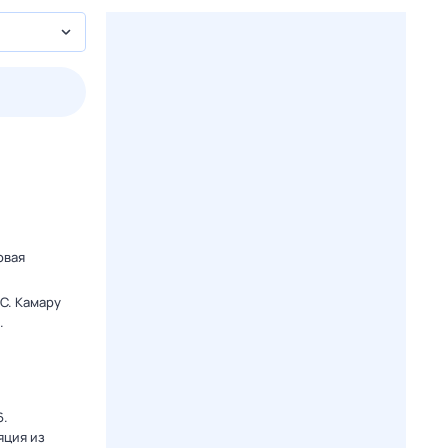
3 авг,
пн
4 авг,
вт
5 авг,
ср
6 авг,
чт
Вчера
Сегодня
овая
C. Камару
.
6.
яция из