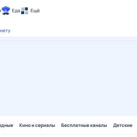
и
Еда
Ещё
Почта
рнету
ия и отдых
Поиск
Погода
ТВ-программа
и и тренды
 ситуации
 вместе
Помощь
одные
Кино и сериалы
Бесплатные каналы
Детские