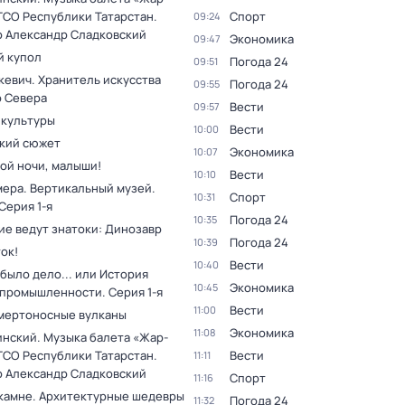
ГСО Республики Татарстан.
Спорт
09:24
 Александр Сладковский
Экономика
09:47
 купол
Погода 24
09:51
кевич. Хранитель искусства
Погода 24
09:55
о Севера
Вести
09:57
 культуры
Вести
10:00
кий сюжет
Экономика
10:07
ой ночи, малыши!
Вести
10:10
мера. Вертикальный музей
.
Спорт
10:31
 Серия 1-я
Погода 24
10:35
ие ведут знатоки: Динозавр
Погода 24
10:39
ок!
Вести
10:40
было дело... или История
Экономика
10:45
 промышленности
. Серия 1-я
Вести
11:00
мертоносные вулканы
Экономика
11:08
инский. Музыка балета «Жар-
ГСО Республики Татарстан.
Вести
11:11
 Александр Сладковский
Спорт
11:16
 камне. Архитектурные шедевры
Погода 24
11:32