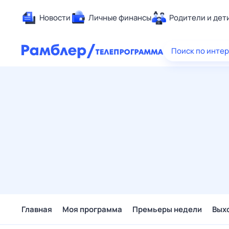
Новости
Личные финансы
Родители и дет
Здоровье
Поиск по инте
Развлечен
Дом и уют
Спорт
Карьера
Авто
Технологи
Жизненные
Сберегаем
Гороскопы
Главная
Моя программа
Премьеры недели
Вых