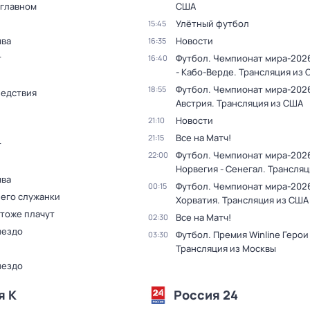
 главном
США
Улётный футбол
15:45
ыва
Новости
16:35
т
Футбол. Чемпионат мира-2026
16:40
- Кабо-Верде. Трансляция из
Футбол. Чемпионат мира-2026
18:55
ледствия
Австрия. Трансляция из США
Новости
21:10
Все на Матч!
21:15
т
Футбол. Чемпионат мира-202
22:00
Норвегия - Сенегал. Трансля
ыва
Футбол. Чемпионат мира-2026
00:15
 его служанки
Хорватия. Трансляция из США
 тоже плачут
Все на Матч!
02:30
нездо
Футбол. Премия Winline Герои
03:30
Трансляция из Москвы
нездо
я К
Россия 24