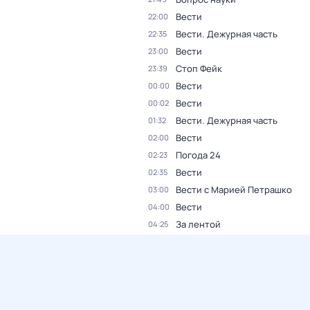
Вести
22:00
Вести. Дежурная часть
22:35
Вести
23:00
Стоп Фейк
23:39
Вести
00:00
Вести
00:02
Вести. Дежурная часть
01:32
Вести
02:00
Погода 24
02:23
Вести
02:35
Вести с Марией Петрашко
03:00
Вести
04:00
За лентой
04:25