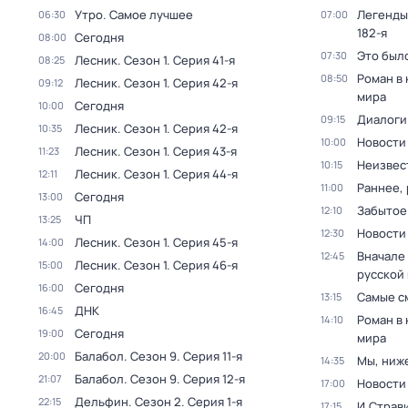
Утро. Самое лучшее
Легенды
06:30
07:00
182-я
Сегодня
08:00
Это был
07:30
Лесник
. Сезон 1
. Серия 41-я
08:25
Роман в
08:50
Лесник
. Сезон 1
. Серия 42-я
09:12
мира
Сегодня
10:00
Диалоги
09:15
Лесник
. Сезон 1
. Серия 42-я
10:35
Новости
10:00
Лесник
. Сезон 1
. Серия 43-я
11:23
Неизвес
10:15
Лесник
. Сезон 1
. Серия 44-я
12:11
Раннее, 
11:00
Сегодня
13:00
Забытое
12:10
ЧП
13:25
Новости
12:30
Лесник
. Сезон 1
. Серия 45-я
14:00
Вначале 
12:45
Лесник
. Сезон 1
. Серия 46-я
15:00
русской
Сегодня
16:00
Самые с
13:15
ДНК
16:45
Роман в
14:10
Сегодня
19:00
мира
Балабол
. Сезон 9
. Серия 11-я
20:00
Мы, ниж
14:35
Балабол
. Сезон 9
. Серия 12-я
21:07
Новости
17:00
Дельфин
. Сезон 2
. Серия 1-я
22:15
И.Страв
17:15