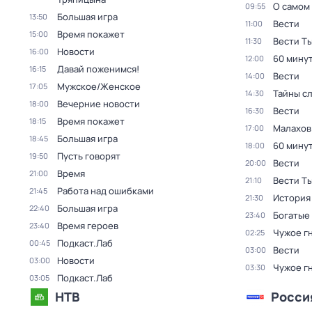
О самом
09:55
Большая игра
13:50
Вести
11:00
Время покажет
15:00
Вести Т
11:30
Новости
16:00
60 мину
12:00
Давай поженимся!
16:15
Вести
14:00
Мужское/Женское
17:05
Тайны с
14:30
Вечерние новости
18:00
Вести
16:30
Время покажет
18:15
Малахов
17:00
Большая игра
18:45
60 мину
18:00
Пусть говорят
19:50
Вести
20:00
Время
21:00
Вести Т
21:10
Работа над ошибками
21:45
История
21:30
Большая игра
22:40
Богатые
23:40
Время героев
23:40
Чужое г
02:25
Подкаст.Лаб
00:45
Вести
03:00
Новости
03:00
Чужое г
03:30
Подкаст.Лаб
03:05
НТВ
Росси