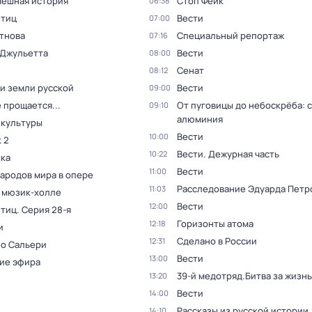
мешная история
Стоп Фейк
06:38
птиц
Вести
07:00
тнова
Специальный репортаж
07:16
 Джульетта
Вести
08:00
Сенат
08:12
и земли русской
Вести
09:00
 прощается...
От пуговицы до небоскрёба: 
09:10
алюминия
 культуры
Вести
10:00
 2
Вести. Дежурная часть
10:22
ка
Вести
11:00
народов мира в опере
Расследование Эдуарда Петр
11:03
в мюзик-холле
Вести
12:00
птиц
. Серия 28-я
Горизонты атома
12:18
и
Сделано в России
12:31
 о Сальери
Вести
13:00
ие эфира
39-й медотряд.Битва за жизнь
13:20
Вести
14:00
Рассказы из русской истории
14:10