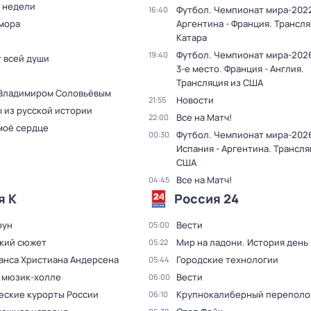
 недели
Футбол. Чемпионат мира-2022
16:40
мора
Аргентина - Франция. Трансля
Катара
Футбол. Чемпионат мира-2026
19:40
т всей души
3-е место. Франция - Англия.
Трансляция из США
 Владимиром Соловьёвым
Новости
21:55
 из русской истории
Все на Матч!
22:00
моё сердце
Футбол. Чемпионат мира-2026
00:30
Испания - Аргентина. Трансля
США
Все на Матч!
04:45
я К
Россия 24
оун
Вести
05:00
кий сюжет
Мир на ладони. История день
05:22
Ганса Христиана Андерсена
Городские технологии
05:44
в мюзик-холле
Вести
06:00
еские курорты России
Крупнокалиберный переполо
06:10