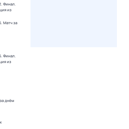
. Финал.
ция из
. Матч за
. Финал.
ция из
 за днём
х