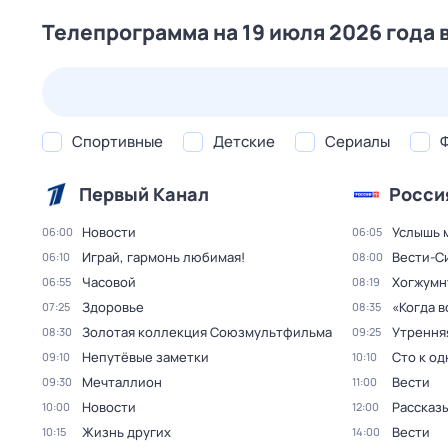
Телепрограмма на 19 июля 2026 года 
26 июл,
вс
27 июл,
пн
28 июл,
вт
29 июл,
ср
Спортивные
Детские
Сериалы
Первый Канал
Росси
Новости
Услышь 
06:00
06:05
Играй, гармонь любимая!
Вести-С
06:10
08:00
Часовой
Хогжумн
06:55
08:19
Здоровье
«Когда 
07:25
08:35
Золотая коллекция Союзмультфильма
Утрення
08:30
09:25
Непутёвые заметки
Сто к о
09:10
10:10
Мечталлион
Вести
09:30
11:00
Новости
Рассказы
10:00
12:00
Жизнь других
Вести
10:15
14:00