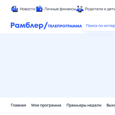
Новости
Личные финансы
Родители и дет
Здоровье
Поиск по инте
Развлечен
Дом и уют
Спорт
Карьера
Авто
Технологи
Жизненные
Сберегаем
Гороскопы
Главная
Моя программа
Премьеры недели
Вых