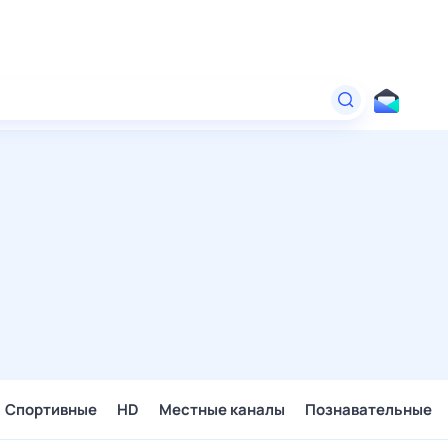
Спортивные
HD
Местные каналы
Познавательные