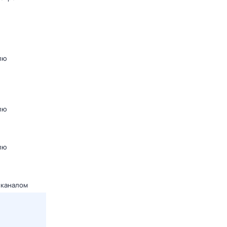
лю
лю
лю
 каналом