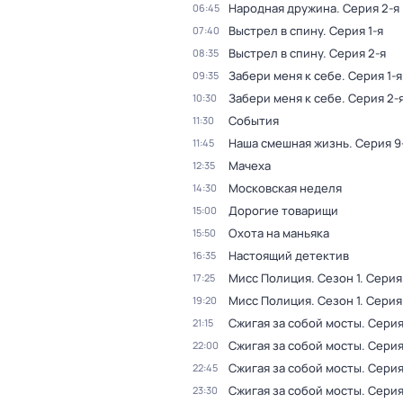
Народная дружина
. Серия 2-я
06:45
Выстрел в спину
. Серия 1-я
07:40
Выстрел в спину
. Серия 2-я
08:35
Забери меня к себе
. Серия 1-я
09:35
Забери меня к себе
. Серия 2-
10:30
События
11:30
Наша смешная жизнь
. Серия 9
11:45
Мачеха
12:35
Московская неделя
14:30
Дорогие товарищи
15:00
Охота на маньяка
15:50
Настоящий детектив
16:35
Мисс Полиция
. Сезон 1
. Серия
17:25
Мисс Полиция
. Сезон 1
. Серия
19:20
Сжигая за собой мосты
. Серия
21:15
Сжигая за собой мосты
. Серия
22:00
Сжигая за собой мосты
. Серия
22:45
Сжигая за собой мосты
. Серия
23:30