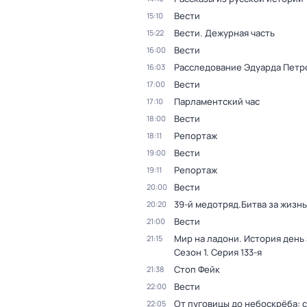
Вести
15:10
Вести. Дежурная часть
15:22
Вести
16:00
Расследование Эдуарда Петр
16:03
Вести
17:00
Парламентский час
17:10
Вести
18:00
Репортаж
18:11
Вести
19:00
Репортаж
19:11
Вести
20:00
39-й медотряд.Битва за жизнь
20:20
Вести
21:00
Мир на ладони. История день
21:15
Сезон 1
. Серия 133-я
Стоп Фейк
21:38
Вести
22:00
От пуговицы до небоскрёба: 
22:05