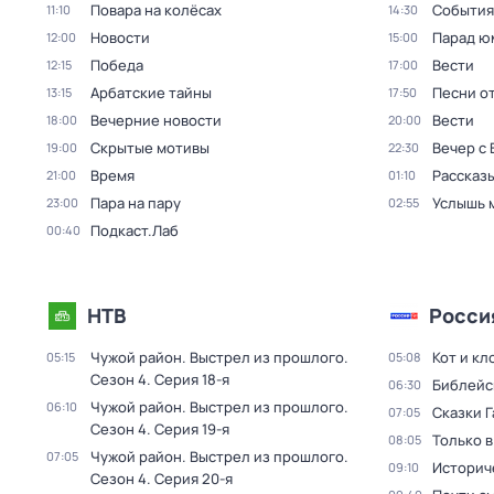
Повара на колёсах
События
11:10
14:30
Новости
Парад ю
12:00
15:00
Победа
Вести
12:15
17:00
Арбатские тайны
Песни о
13:15
17:50
Вечерние новости
Вести
18:00
20:00
Скрытые мотивы
Вечер с
19:00
22:30
Время
Рассказы
21:00
01:10
Пара на пару
Услышь 
23:00
02:55
Подкаст.Лаб
00:40
НТВ
Росси
Чужой район. Выстрел из прошлого
.
Кот и кл
05:15
05:08
Сезон 4
. Серия 18-я
Библейс
06:30
Чужой район. Выстрел из прошлого
.
06:10
Сказки 
07:05
Сезон 4
. Серия 19-я
Только 
08:05
Чужой район. Выстрел из прошлого
.
07:05
Историч
09:10
Сезон 4
. Серия 20-я