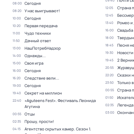
Почти с
09:40
Сегодня
08:00
Страна 
12:05
У нас выигрывают!
08:20
Бессмер
12:45
Сегодня
10:00
Ромео и
13:40
Первая передача
10:20
Свадьба
16:00
Чудо техники
11:00
Твердын
18:00
Дачный ответ
11:50
Песня не
18:45
НашПотребНадзор
13:00
Новости
19:30
Однажды...
14:00
2 Верник
19:45
Своя игра
15:00
Журавуш
20:55
Сегодня
16:00
Сказки 
22:20
Следствие вели...
16:20
Только 
23:50
Сегодня
19:00
Страна 
00:55
Секрет на миллион
19:40
Искател
01:50
«Aguteens Fest». Фестиваль Леонида
22:40
Легенда
02:35
Агутина
Окончан
03:00
Отцы
00:55
Прошу, прости!
02:35
Агентство скрытых камер
. Сезон 1
.
04:15