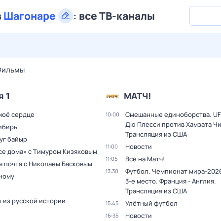
в
Шагонаре
:
все ТВ-каналы
30 июл,
чт
31 июл,
пт
1 авг,
сб
2 авг,
вс
3 авг,
пн
4 а
Фильмы
я 1
МАТЧ!
моё сердце
Смешанные единоборства. UF
10:00
Дю Плесси против Хамзата Чи
ибирь
Трансляция из США
уг байыр
Новости
11:00
все дома» с Тимуром Кизяковым
Все на Матч!
11:05
я почта с Николаем Басковым
Футбол. Чемпионат мира-2026
13:30
дному
3-е место. Франция - Англия.
Трансляция из США
 из русской истории
Улётный футбол
15:45
Новости
16:35