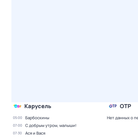
Карусель
ОТР
Барбоскины
Нет данных о п
05:00
С добрым утром, малыши!
07:00
Ася и Вася
07:30