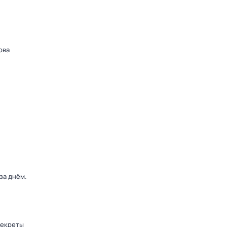
ова
 за днём
.
секреты