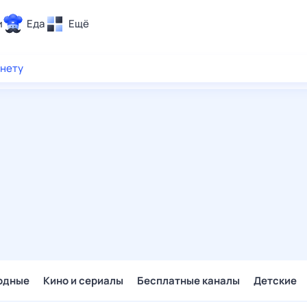
и
Еда
Ещё
Почта
рнету
ия и отдых
Поиск
Погода
ТВ-программа
и и тренды
 ситуации
 вместе
Помощь
одные
Кино и сериалы
Бесплатные каналы
Детские