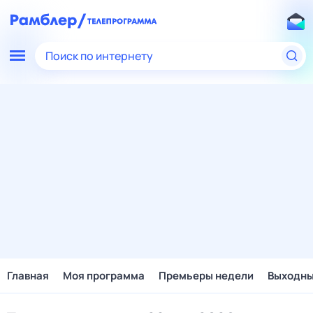
Поиск по интернету
Главная
Моя программа
Премьеры недели
Выходн