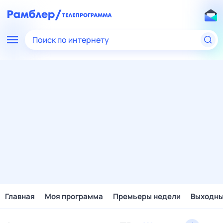
Поиск по интернету
Главная
Моя программа
Премьеры недели
Выходн