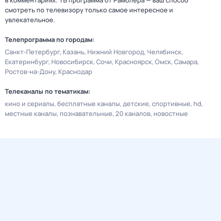
в комментариях. ТВ программа от Рамблера — ваш способ
смотреть по телевизору только самое интересное и
увлекательное.
Телепрограмма по городам:
Санкт-Петербург
Казань
Нижний Новгород
Челябинск
Екатеринбург
Новосибирск
Сочи
Красноярск
Омск
Самара
Ростов-на-Дону
Краснодар
Телеканалы по тематикам:
кино и сериалы
бесплатные каналы
детские
спортивные
hd
местные каналы
познавательные
20 каналов
новостные