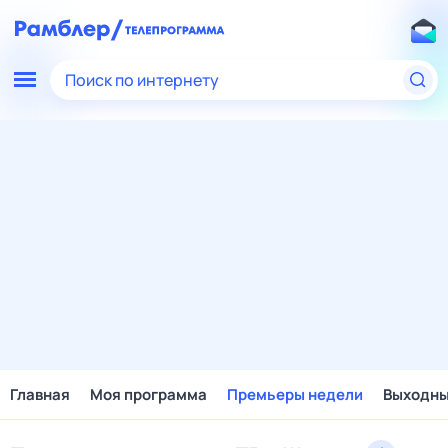
Поиск по интернету
Главная
Моя программа
Премьеры недели
Выходн