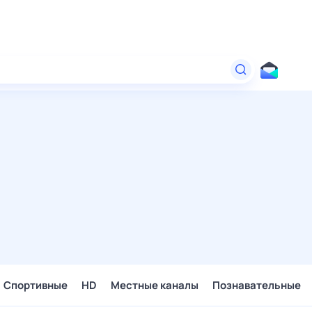
Спортивные
HD
Местные каналы
Познавательные