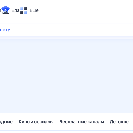
и
Еда
Ещё
Почта
рнету
ия и отдых
Поиск
Погода
ТВ-программа
и и тренды
 ситуации
 вместе
Помощь
одные
Кино и сериалы
Бесплатные каналы
Детские