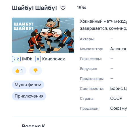
Шайбу! Шайбу!
1964
Хоккейный матч между
завершается, конечно
—
Актеры:
Алекса
Композитор:
—
IMDb
Кинопоиск
Режиссеры:
7.2
8
—
Ведущие:
1
—
Продюссеры:
Мультфильм
Борис 
Сценаристы:
Приключения
СССР
Страна:
Союзму
Продакшн:
Россия К