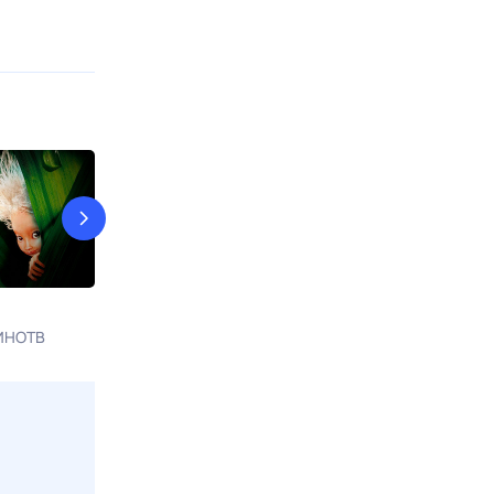
Вовка в Тридевятом царстве
Дед Мороз и 
ИНОТВ
8 авг, сб в 13:08
Россия К
8 авг, сб в 23:0