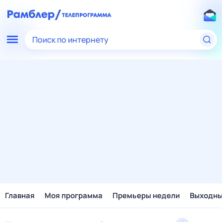
Поиск по интернету
Главная
Моя программа
Премьеры недели
Выходн