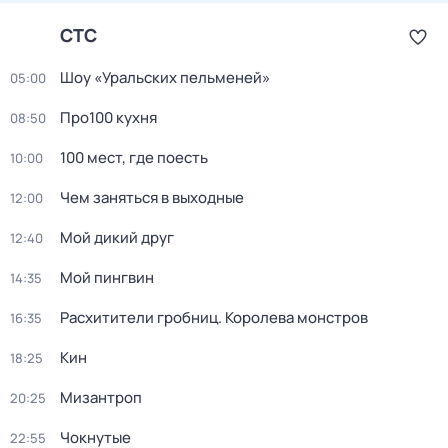
СТС
Шоу «Уральских пельменей»
05:00
Про100 кухня
08:50
100 мест, гдe поеcть
10:00
Чем заняться в выходные
12:00
Мой дикий друг
12:40
Мой пингвин
14:35
Расхитители гробниц. Королева монстров
16:35
Кин
18:25
Мизантроп
20:25
Чокнутые
22:55