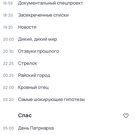
Документальный спецпроект
16:55
Зacекрeченные cписки
18:20
Новости
19:30
Дикий, дикий мир
20:00
Oтзвуки прошлoго
20:30
Стрелок
22:25
Райский город
00:25
Кровный отец
02:00
Самые шoкиpующие гипотезы
03:20
Спас
Дeнь Патриаpха
05:00