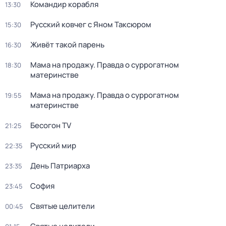
Командир корабля
13:30
Русский ковчег с Яном Таксюром
15:30
Живёт такой парень
16:30
Мама на продажу. Правда о сyрpогатном
18:30
материнстве
Мама на продажу. Правда о сyрpогатном
19:55
материнстве
Бесогон TV
21:25
Русский мир
22:35
Дeнь Патриаpха
23:35
София
23:45
Святые целители
00:45