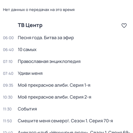
Нет данных о передачах на это время
ТВ Центр
Песня года. Битва за эфир
06:00
10 самых
06:40
Православная энциклопедия
07:10
Удиви меня
07:40
Моё прекрасное алиби
. Серия 1-я
09:35
Моё прекрасное алиби
. Серия 2-я
10:30
События
11:30
Смешите меня семеро!
. Сезон 1
. Серия 70-я
11:50
Анекдот-клуб «Нехмурые люди»
. Сезон 1
. Серия 69-
12:40