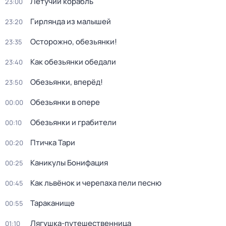
Летучий корабль
23:00
Гирлянда из малышей
23:20
Осторожно, обезьянки!
23:35
Как обезьянки обедали
23:40
Обезьянки, вперёд!
23:50
Обезьянки в опере
00:00
Обезьянки и грабители
00:10
Птичка Тари
00:20
Каникулы Бонифация
00:25
Как львёнок и черепаха пели песню
00:45
Тараканище
00:55
Лягушка-путешественница
01:10