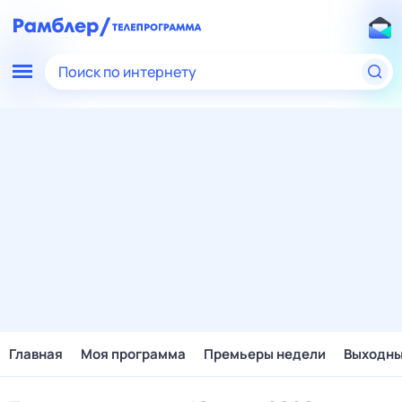
Поиск по интернету
Главная
Моя программа
Премьеры недели
Выходн