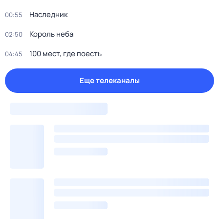
Наследник
00:55
Король неба
02:50
100 мест, гдe поеcть
04:45
Еще телеканалы