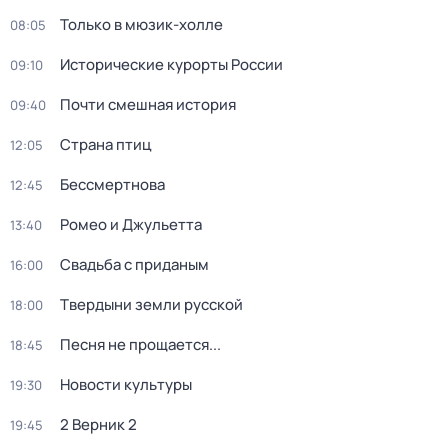
Только в мюзик-холле
08:05
Исторические курорты России
09:10
Почти смешная история
09:40
Страна птиц
12:05
Бессмертнова
12:45
Ромео и Джульетта
13:40
Свадьба с приданым
16:00
Твердыни земли русской
18:00
Песня не прощается...
18:45
Новости культуры
19:30
2 Верник 2
19:45