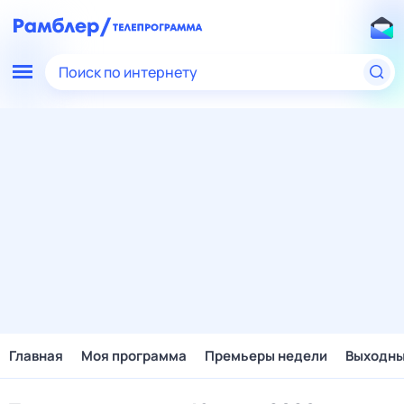
Поиск по интернету
Главная
Моя программа
Премьеры недели
Выходн