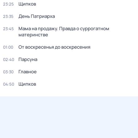
Щипков
23:25
Дeнь Патриаpха
23:35
Мама на продажу. Правда о сyрpогатном
23:45
материнстве
От воскресенья до воскресения
01:00
Парсуна
02:40
Главное
03:30
Щипков
04:50