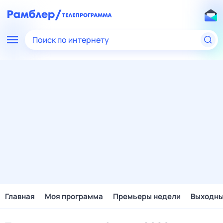
Поиск по интернету
Главная
Моя программа
Премьеры недели
Выходн