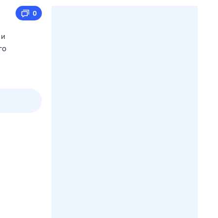
0
 и
го
пт
1 авг,
сб
2 авг,
вс
3 авг,
пн
4 авг,
вт
Вчера
Сегод