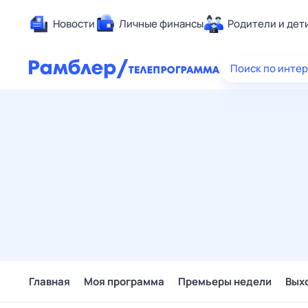
Новости
Личные финансы
Родители и дет
Здоровье
Поиск по инте
Развлечен
Дом и уют
Спорт
Карьера
Авто
Технологи
Жизненные
Сберегаем
Гороскопы
Главная
Моя программа
Премьеры недели
Вых