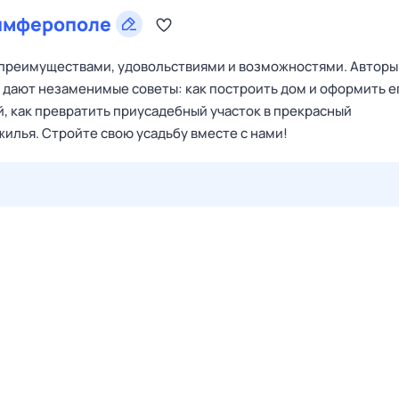
имферополе
ё преимуществами, удовольствиями и возможностями. Авторы
дают незаменимые советы: как построить дом и оформить е
й, как превратить приусадебный участок в прекрасный
илья. Cтройте свою усадьбу вместе с нами!
27 июл,
пн
28 июл,
вт
29 июл,
ср
30 июл,
чт
31 июл,