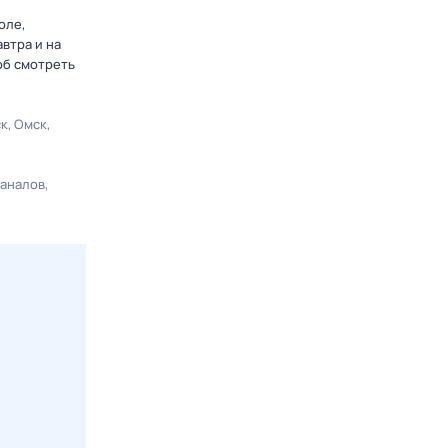
оле,
втра и на
об смотреть
ск
Омск
каналов