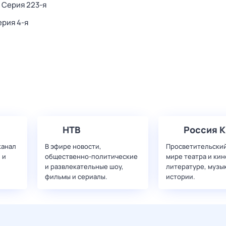
. Серия 223-я
ерия 4-я
НТВ
Россия К
канал
В эфире новости,
Просветительский
 и
общественно-политические
мире театра и кин
и развлекательные шоу,
литературе, музы
фильмы и сериалы.
истории.