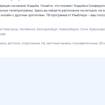
редач на канале Усадьба. Узнайте, что покажет Усадьба в Симфероп
ную телепрограмму. Здесь вы найдете расписание на сегодня, на за
онлайн с другими зрителями. ТВ программа от Рамблера — ваш спос
й Новгород
Челябинск
Екатеринбург
Новосибирск
Сочи
Краснояр
одар
налы
детские
спортивные
hd
местные каналы
познавательные
20 