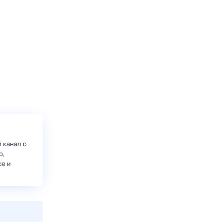
 канал о
о,
ке и