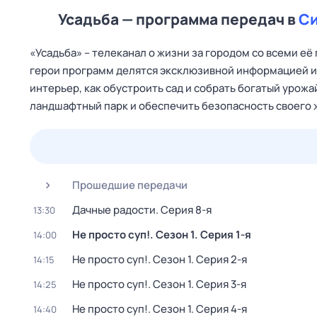
Усадьба — программа передач в
С
«Усадьба» – телеканал о жизни за городом со всеми е
герои программ делятся эксклюзивной информацией и 
интерьер, как обустроить сад и собрать богатый урожа
ландшафтный парк и обеспечить безопасность своего ж
23 июл,
чт
24 июл,
пт
25 июл,
сб
26 июл,
вс
Прошедшие передачи
Дачные радости
. Серия 8-я
13:30
Не просто суп!
. Сезон 1
. Серия 1-я
14:00
Не просто суп!
. Сезон 1
. Серия 2-я
14:15
Не просто суп!
. Сезон 1
. Серия 3-я
14:25
Не просто суп!
. Сезон 1
. Серия 4-я
14:40