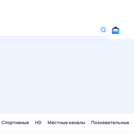
Спортивные
HD
Местные каналы
Познавательные