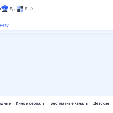
и
Еда
Ещё
Почта
рнету
ия и отдых
Поиск
Погода
ТВ-программа
и и тренды
 ситуации
 вместе
Помощь
одные
Кино и сериалы
Бесплатные каналы
Детские