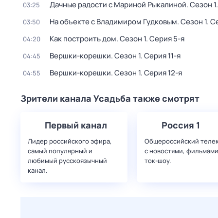
Дачные радости с Мариной Рыкалиной
. Сезон 1
03:25
На объекте с Владимиром Гудковым
. Сезон 1
. С
03:50
Как построить дом
. Сезон 1
. Серия 5-я
04:20
Вершки-корешки
. Сезон 1
. Серия 11-я
04:45
Вершки-корешки
. Сезон 1
. Серия 12-я
04:55
Зрители канала Усадьба также смотрят
Первый канал
Россия 1
Лидер российского эфира,
Общероссийский теле
самый популярный и
с новостями, фильмами
любимый русскоязычный
ток-шоу.
канал.