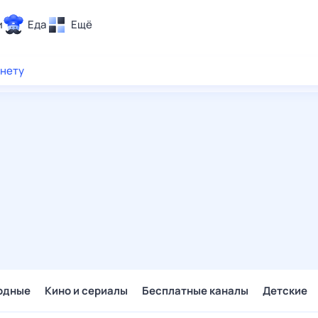
и
Еда
Ещё
Почта
рнету
ия и отдых
Поиск
Погода
ТВ-программа
и и тренды
 ситуации
 вместе
Помощь
одные
Кино и сериалы
Бесплатные каналы
Детские