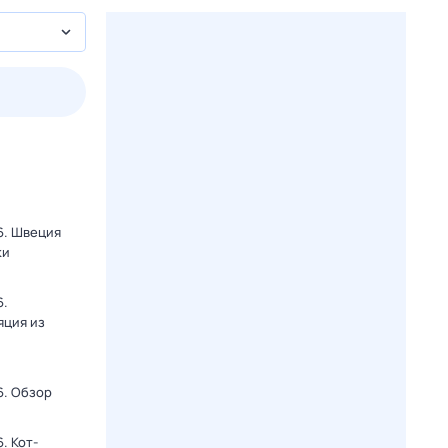
2 авг,
вс
3 авг,
пн
4 авг,
вт
5 авг,
ср
Вчера
Сегодня
6. Швеция
ки
6.
яция из
6. Обзор
. Кот-