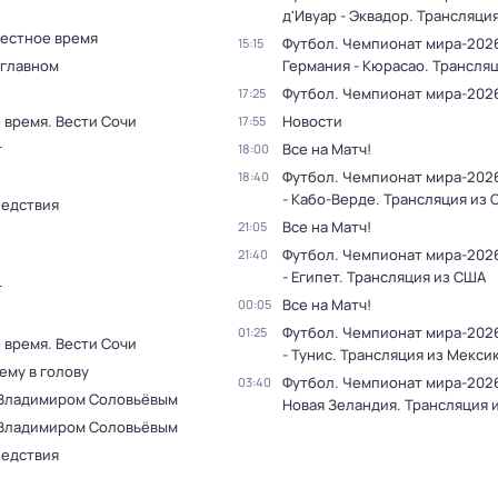
д'Ивуар - Эквадор. Трансляци
Местное время
Футбол. Чемпионат мира-202
15:15
 главном
Германия - Кюрасао. Трансля
Футбол. Чемпионат мира-202
17:25
 время. Вести Сочи
Новости
17:55
т
Все на Матч!
18:00
Футбол. Чемпионат мира-202
18:40
- Кабо-Верде. Трансляция из
ледствия
Все на Матч!
21:05
Футбол. Чемпионат мира-2026
21:40
- Египет. Трансляция из США
т
Все на Матч!
00:05
Футбол. Чемпионат мира-202
01:25
 время. Вести Сочи
- Тунис. Трансляция из Мекси
ему в голову
Футбол. Чемпионат мира-2026
03:40
 Владимиром Соловьёвым
Новая Зеландия. Трансляция 
 Владимиром Соловьёвым
ледствия