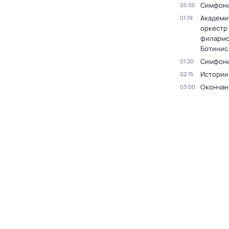
Симфони
00:55
Академи
01:19
оркестр
филармо
Ботинис
Симфони
01:20
Истории
02:15
Окончан
03:00