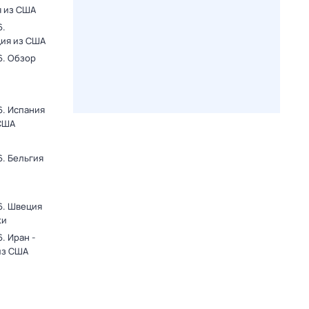
я из США
6.
ция из США
6. Обзор
6. Испания
 США
. Бельгия
6. Швеция
ки
. Иран -
из США