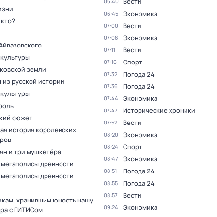
Вести
06:40
изни
Экономика
06:45
 кто?
Вести
07:00
ы
Экономика
07:08
Айвазовского
Вести
07:11
 культуры
Спорт
07:16
сковской земли
Погода 24
07:32
 из русской истории
Погода 24
07:36
 культуры
Экономика
07:44
роль
Исторические хроники
07:47
кий сюжет
Вести
07:52
ая история королевских
Экономика
08:20
ров
Спорт
08:24
ян и три мушкетёра
Экономика
08:47
 мегаполисы древности
Погода 24
08:51
 мегаполисы древности
Погода 24
08:55
Вести
08:57
кам, хранившим юность нашу...
Экономика
09:24
ера с ГИТИСом