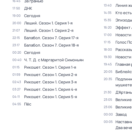
За гранью
16:45
Линия ж
13:40
ДНК
17:50
Кто есть
14:35
Сегодня
19:00
Эпизод
15:35
Леший
. Сезон 1
. Серия 1-я
20:00
Эффект 
16:20
Леший
. Сезон 1
. Серия 2-я
21:07
Новости
17:00
Балабол
. Сезон 7
. Серия 17-я
22:15
Голос П
17:15
Балабол
. Сезон 7
. Серия 18-я
23:17
Рассказы
18:00
Сегодня
00:20
Новости
19:30
Ч. T. Д. с Маргаритой Симоньян
00:40
Главная 
19:45
Рикошет
. Сезон 1
. Серия 1-я
01:15
Библейс
20:05
Рикошет
. Сезон 1
. Серия 2-я
01:59
Подлинн
20:35
Рикошет
. Сезон 1
. Серия 3-я
02:43
мушкете
Рикошет
. Сезон 1
. Серия 4-я
03:27
Д'Артань
21:30
Рикошет
. Сезон 1
. Серия 5-я
04:11
Великие
23:05
Пёс
04:55
Великие
23:06
Завод
00:00
Наставни
00:05
Два веч