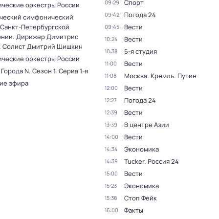
Спорт
09:29
ческие оркестры России
Погода 24
09:42
ческий симфонический
 Санкт-Петербургской
Вести
09:45
нии. Дирижер Димитрис
Вести
10:24
. Солист Дмитрий Шишкин
5-я студия
10:38
ческие оркестры России
Вести
11:00
 Города N
. Сезон 1
. Серия 1-я
Москва. Кремль. Путин
11:08
ие эфира
Вести
12:00
Погода 24
12:27
Вести
12:39
В центре Азии
13:39
Вести
14:00
Экономика
14:34
Tucker. Россия 24
14:39
Вести
15:00
Экономика
15:23
Стоп Фейк
15:38
Факты
16:00