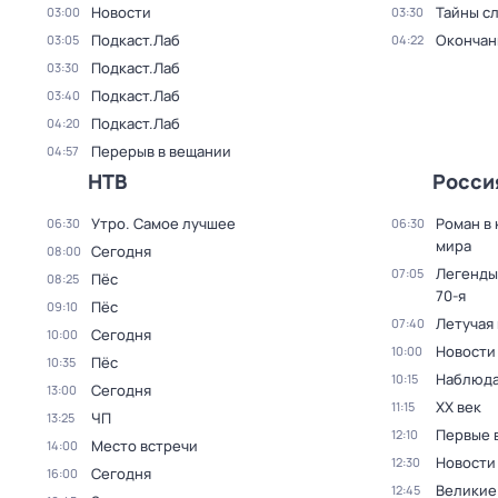
Новости
Тайны с
03:00
03:30
Подкаст.Лаб
Окончан
03:05
04:22
Подкаст.Лаб
03:30
Подкаст.Лаб
03:40
Подкаст.Лаб
04:20
Перерыв в вещании
04:57
НТВ
Росси
Утро. Самое лучшее
Роман в
06:30
06:30
мира
Сегодня
08:00
Легенды
07:05
Пёс
08:25
70-я
Пёс
09:10
Летучая
07:40
Сегодня
10:00
Новости
10:00
Пёс
10:35
Наблюда
10:15
Сегодня
13:00
ХХ век
11:15
ЧП
13:25
Первые 
12:10
Место встречи
14:00
Новости
12:30
Сегодня
16:00
Великие
12:45