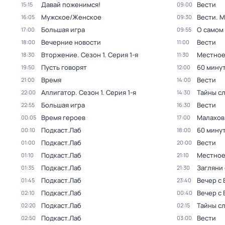
Давай поженимся!
Вести
15:15
09:00
Мужское/Женское
Вести. 
16:05
09:30
Большая игра
О самом
17:00
09:55
Вечерние новости
Вести
18:00
11:00
Вторжение
. Сезон 1
. Серия 1-я
Местное
18:30
11:30
Пусть говорят
60 мину
19:50
12:00
Время
Вести
21:00
14:00
Аллигатор
. Сезон 1
. Серия 1-я
Тайны с
22:00
14:30
Большая игра
Вести
22:55
16:30
Время героев
Малахов
00:05
17:00
Подкаст.Лаб
60 мину
00:10
18:00
Подкаст.Лаб
Вести
01:00
20:00
Подкаст.Лаб
Местное
01:10
21:10
Подкаст.Лаб
Загляни 
01:35
21:30
Подкаст.Лаб
Вечер с
01:45
23:40
Подкаст.Лаб
Вечер с
02:10
00:40
Подкаст.Лаб
Тайны с
02:20
02:15
Подкаст.Лаб
Вести
02:50
03:00