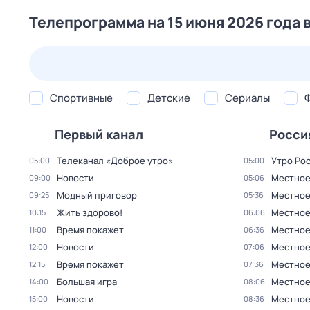
Телепрограмма на 15 июня 2026 года 
24 июл,
пт
25 июл,
сб
26 июл,
вс
27 июл,
пн
Спортивные
Детские
Сериалы
Первый канал
Росси
Телеканал «Доброе утро»
Утро Ро
05:00
05:00
Новости
Местное
09:00
05:06
Модный приговор
Местное
09:25
05:36
Жить здорово!
Местное
10:15
06:06
Время покажет
Местное
11:00
06:36
Новости
Местное
12:00
07:06
Время покажет
Местное
12:15
07:36
Большая игра
Местное
14:00
08:06
Новости
Местное
15:00
08:36