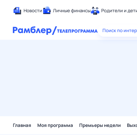
Новости
Личные финансы
Родители и дет
Здоровье
Поиск по инте
Развлечен
Дом и уют
Спорт
Карьера
Авто
Технологи
Жизненные
Сберегаем
Гороскопы
Главная
Моя программа
Премьеры недели
Вых