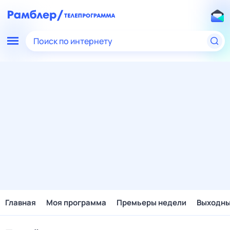
Поиск по интернету
Главная
Моя программа
Премьеры недели
Выходн