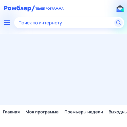
Поиск по интернету
Главная
Моя программа
Премьеры недели
Выходн