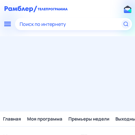
Поиск по интернету
Главная
Моя программа
Премьеры недели
Выходн