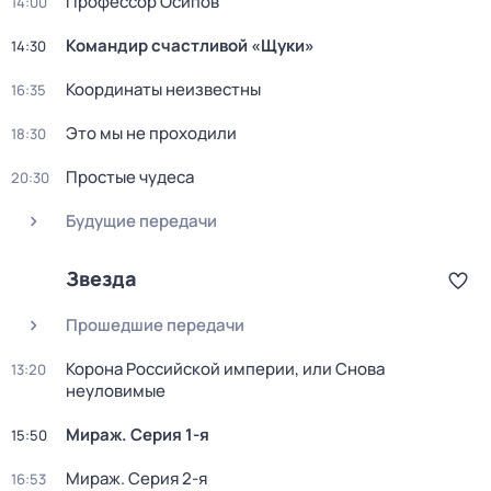
Профессор Осипов
14:00
Командир счастливой «Щуки»
14:30
Координаты неизвестны
16:35
Это мы не проходили
18:30
Простые чудеса
20:30
Будущие передачи
Звезда
Прошедшие передачи
Корона Российской империи, или Снова
13:20
неуловимые
Мираж
. Серия 1-я
15:50
Мираж
. Серия 2-я
16:53