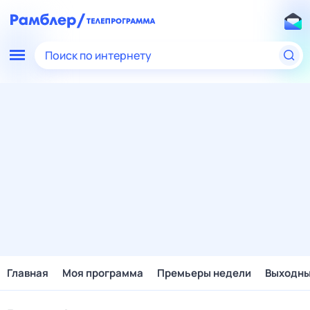
Поиск по интернету
Главная
Моя программа
Премьеры недели
Выходн