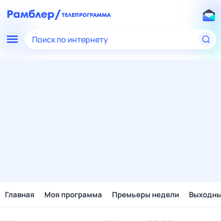
Поиск по интернету
Главная
Моя программа
Премьеры недели
Выходн