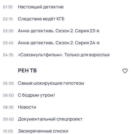
Настоящий детектив
01:30
Следствие ведёт КГБ
02:15
Анна-детективъ
. Сезон 2
. Серия 23-я
03:00
Анна-детективъ
. Сезон 2
. Серия 24-я
03:45
«Союзмультфильм». Только для взрослых
04:35
РЕН ТВ
Самые шoкиpующие гипотезы
05:00
С бодрым утром!
06:00
Новости
08:30
Документальный спецпроект
09:00
Зacекрeченные cписки
10:00