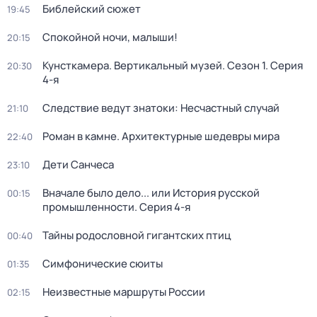
Библейский сюжет
19:45
Спокойной ночи, малыши!
20:15
Кунсткамера. Вертикальный музей
. Сезон 1
. Серия
20:30
4-я
Следствие ведут знатоки: Несчастный случай
21:10
Роман в камне. Архитектурные шедевры мира
22:40
Дети Санчеса
23:10
Вначале было дело... или История русской
00:15
промышленности
. Серия 4-я
Тайны родословной гигантских птиц
00:40
Симфонические сюиты
01:35
Неизвестные маршруты России
02:15