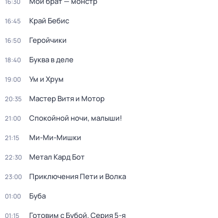
Мой брат — монстр
16:30
Край Бебис
16:45
Геройчики
16:50
Буква в деле
18:40
Ум и Хрум
19:00
Мастер Витя и Мотор
20:35
Спокойной ночи, малыши!
21:00
Ми-Ми-Мишки
21:15
Метал Кард Бот
22:30
Приключения Пети и Волка
23:00
Буба
01:00
Готовим с Бубой
. Серия 5-я
01:15