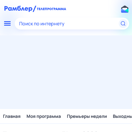
Поиск по интернету
Главная
Моя программа
Премьеры недели
Выходн