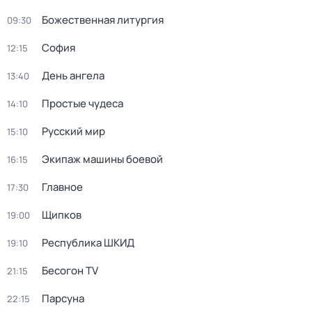
Божественная литургия
09:30
София
12:15
День ангела
13:40
Простые чудеca
14:10
Русский мир
15:10
Экипаж машины боевой
16:15
Главное
17:30
Щипков
19:00
Республика ШКИД
19:10
Бесогон TV
21:15
Парсуна
22:15