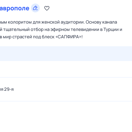
аврополе
ым колоритом для женской аудитории. Основу канала
й тщательный отбор на эфирном телевидении в Турции и
 в мир страстей под блеск «САПФИРА»!
30 июл,
чт
31 июл,
пт
1 авг,
сб
2 авг,
вс
3 авг,
пн
4 а
ия 29-я