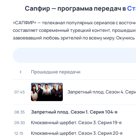
Сапфир — программа передач в
Ст
«САПФИР» — телеканал популярных сериалов с восточн
составляет современный турецкий контент, прошедши
завоевавший любовь зрителей по всему миру. Окунись
26 июл,
вс
27 июл,
пн
28 июл,
вт
29 июл,
ср
Прошедшие передачи
Запретный плод
. Сезон 4
. Сер
07:45
Запретный плод
. Сезон 1
. Серия 104-я
08:35
Клюквенный щербет
. Сезон 3
. Серия 19-я
09:30
Клюквенный щербет
. Сезон 3
. Серия 20-я
12:15