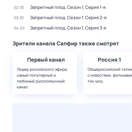
Запретный плод
. Сезон 1
. Серия 1-я
02:35
Запретный плод
. Сезон 1
. Серия 2-я
03:30
Запретный плод
. Сезон 1
. Серия 3-я
04:20
Зрители канала Сапфир также смотрят
Первый канал
Россия 1
Лидер российского эфира,
Общероссийский теле
самый популярный и
с новостями, фильмами
любимый русскоязычный
ток-шоу.
канал.