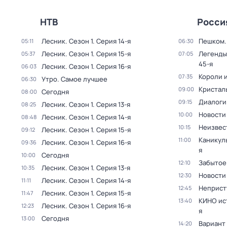
НТВ
Росси
Лесник
. Сезон 1
. Серия 14-я
Пешком..
05:11
06:30
Лесник
. Сезон 1
. Серия 15-я
Легенды
05:37
07:05
45-я
Лесник
. Сезон 1
. Серия 16-я
06:03
Короли и
07:35
Утро. Самое лучшее
06:30
Кристал
09:00
Сегодня
08:00
Диалоги
09:15
Лесник
. Сезон 1
. Серия 13-я
08:25
Новости
10:00
Лесник
. Сезон 1
. Серия 14-я
08:48
Неизвес
10:15
Лесник
. Сезон 1
. Серия 15-я
09:12
Каникул
11:00
Лесник
. Сезон 1
. Серия 16-я
09:36
я
Сегодня
10:00
Забытое
12:10
Лесник
. Сезон 1
. Серия 13-я
10:35
Новости
12:30
Лесник
. Сезон 1
. Серия 14-я
11:11
Неприст
12:45
Лесник
. Сезон 1
. Серия 15-я
11:47
КИНО ис
13:40
Лесник
. Сезон 1
. Серия 16-я
12:23
я
Сегодня
13:00
Вариант
14:20