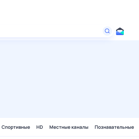
Спортивные
HD
Местные каналы
Познавательные