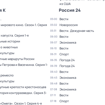
из США
я К
Россия 24
.
Вести
05:00
 мирового кино
. Сезон 1
. Серия
Новороссия
05:02
Вести. Дежурная часть
05:31
 капуста
. Серия 1-я
Вести
06:00
ьные истории
Экономика
06:07
 о животных
Вести
06:10
 культуры
Спорт
06:31
тные маршруты России
Погода 24
06:35
ы Петрова и Васечкина
. Серия 1-
Погода 24
06:39
Вести
06:40
 ремесло
Экономика
06:45
 культуры
Вести
06:48
упные крепости крестоносцев
Экономика
07:08
тория контрразведки
. Серия 3-
Вести
07:11
Спорт
07:18
 «Омега»
. Сезон 1
. Серия 4-я