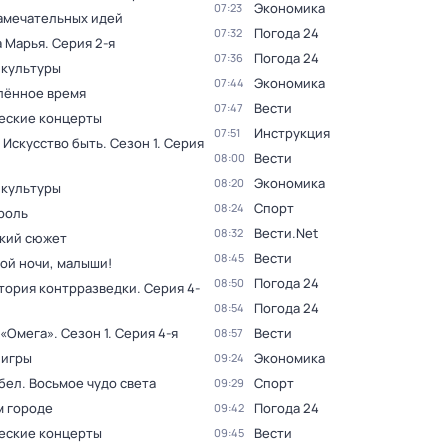
Экономика
07:23
амечательных идей
Погода 24
07:32
а Марья
. Серия 2-я
Погода 24
07:36
 культуры
Экономика
07:44
лённое время
Вести
07:47
еские концерты
Инструкция
07:51
 Искусство быть
. Сезон 1
. Серия
Вести
08:00
Экономика
08:20
 культуры
Спорт
08:24
роль
Вести.Net
08:32
кий сюжет
Вести
08:45
ой ночи, малыши!
Погода 24
08:50
тория контрразведки
. Серия 4-
Погода 24
08:54
 «Омега»
. Сезон 1
. Серия 4-я
Вести
08:57
 игры
Экономика
09:24
бел. Восьмое чудо света
Спорт
09:29
м городе
Погода 24
09:42
еские концерты
Вести
09:45