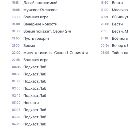
Давай поженимся!
Вести
15:15
16:30
Мужское/Женское
Малахов
16:05
17:00
Большая игра
60 мину
17:00
17:59
Вечерние новости
Вести
18:00
20:00
Время покажет
. Серия 2-я
Вести. 
18:30
21:10
Пусть говорят
Всё могл
19:50
21:30
Время
Вечер с
21:00
00:34
Минута тишины
. Сезон 1
. Серия 4-я
Тайны с
22:00
03:09
Большая игра
22:55
Подкаст.Лаб
00:05
Подкаст.Лаб
00:50
Подкаст.Лаб
01:30
Подкаст.Лаб
02:05
Подкаст.Лаб
02:45
Новости
03:00
Подкаст.Лаб
03:05
Подкаст.Лаб
03:25
Подкаст.Лаб
04:20