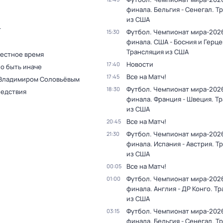
финала. Бельгия - Сенегал. Т
из США
т
Футбол. Чемпионат мира-2026.
15:30
финала. США - Босния и Герце
Трансляция из США
Местное время
Новости
17:40
о быть иначе
Все на Матч!
17:45
 Владимиром Соловьёвым
Футбол. Чемпионат мира-2026.
18:30
ледствия
финала. Франция - Швеция. Т
из США
Все на Матч!
20:45
Футбол. Чемпионат мира-2026.
21:30
финала. Испания - Австрия. Т
из США
Все на Матч!
00:05
Футбол. Чемпионат мира-2026.
01:00
финала. Англия - ДР Конго. Т
из США
Футбол. Чемпионат мира-2026.
03:15
финала. Бельгия - Сенегал. Т