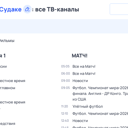
Судаке
:
все ТВ-каналы
27 июл,
пн
28 июл,
вт
29 июл,
ср
30 июл,
чт
31 июл,
Фильмы
я 1
МАТЧ!
ссии
Все на Матч!
05:05
Все на Матч!
06:00
Местное время
Новости
09:00
 главном
Футбол. Чемпионат мира-2026.
09:05
финала. Англия - ДР Конго. Т
из США
Местное время
Улётный футбол
11:20
т
Футбол. Чемпионат мира-202
12:10
Новости
12:40
ледствия
Футбол. Чемпионат мира-2026.
12:45