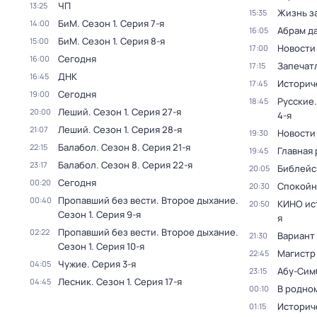
ЧП
13:25
Жизнь з
15:35
БиМ
. Сезон 1
. Серия 7-я
14:00
Абрам д
16:05
БиМ
. Сезон 1
. Серия 8-я
15:00
Новости
17:00
Сегодня
16:00
Запечат
17:15
ДНК
16:45
Историч
17:45
Сегодня
19:00
Русские.
18:45
Леший
. Сезон 1
. Серия 27-я
20:00
4-я
Леший
. Сезон 1
. Серия 28-я
21:07
Новости
19:30
Балабол
. Сезон 8
. Серия 21-я
22:15
Главная 
19:45
Балабол
. Сезон 8
. Серия 22-я
23:17
Библейс
20:05
Сегодня
00:20
Спокойн
20:30
Пропавший без вести. Второе дыхание
.
00:40
КИНО ис
20:50
Сезон 1
. Серия 9-я
я
Пропавший без вести. Второе дыхание
.
02:22
Вариант
21:30
Сезон 1
. Серия 10-я
Магистр
22:45
Чужие
. Серия 3-я
04:05
Абу-Сим
23:15
Лесник
. Сезон 1
. Серия 17-я
04:45
В родно
00:10
Историч
01:15