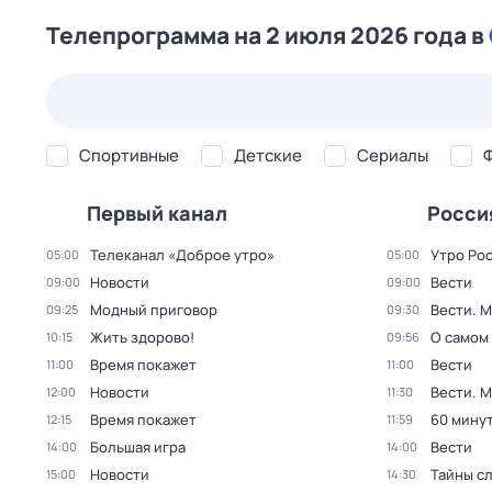
Телепрограмма на 2 июля 2026 года в
23 июл,
чт
24 июл,
пт
25 июл,
сб
26 июл,
вс
Спортивные
Детские
Сериалы
Первый канал
Росси
Телеканал «Доброе утро»
Утро Ро
05:00
05:00
Новости
Вести
09:00
09:00
Модный приговор
Вести. 
09:25
09:30
Жить здорово!
О самом
10:15
09:56
Время покажет
Вести
11:00
11:00
Новости
Вести. 
12:00
11:30
Время покажет
60 мину
12:15
11:59
Большая игра
Вести
14:00
14:00
Новости
Тайны с
15:00
14:30