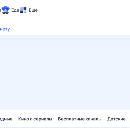
и
Еда
Ещё
Почта
рнету
ия и отдых
Поиск
Погода
ТВ-программа
и и тренды
 ситуации
 вместе
Помощь
одные
Кино и сериалы
Бесплатные каналы
Детские