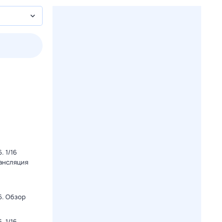
пт
1 авг,
сб
2 авг,
вс
3 авг,
пн
4 авг,
вт
Вчера
Сегод
 1/16
рансляция
6. Обзор
 1/16