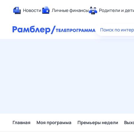
Новости
Личные финансы
Родители и дет
Здоровье
Поиск по инте
Развлечен
Дом и уют
Спорт
Карьера
Авто
Технологи
Жизненные
Сберегаем
Гороскопы
Главная
Моя программа
Премьеры недели
Вых