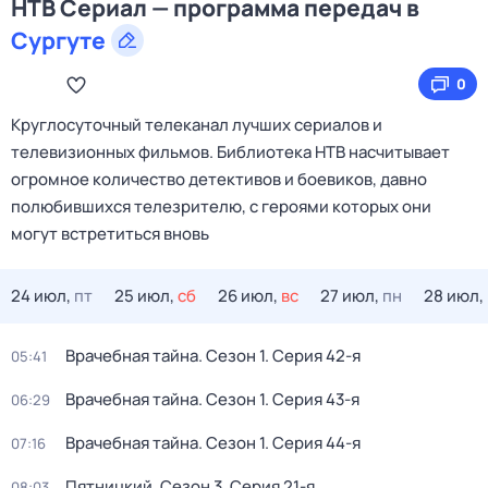
НТВ Сериал — программа передач в
Сургуте
0
Круглосуточный телеканал лучших сериалов и
телевизионных фильмов. Библиотека НТВ насчитывает
огромное количество детективов и боевиков, давно
полюбившихся телезрителю, с героями которых они
могут встретиться вновь
24 июл,
пт
25 июл,
сб
26 июл,
вс
27 июл,
пн
28 июл,
Врачебная тайна
. Сезон 1
. Серия 42-я
05:41
Врачебная тайна
. Сезон 1
. Серия 43-я
06:29
Врачебная тайна
. Сезон 1
. Серия 44-я
07:16
Пятницкий
. Сезон 3
. Серия 21-я
08:03