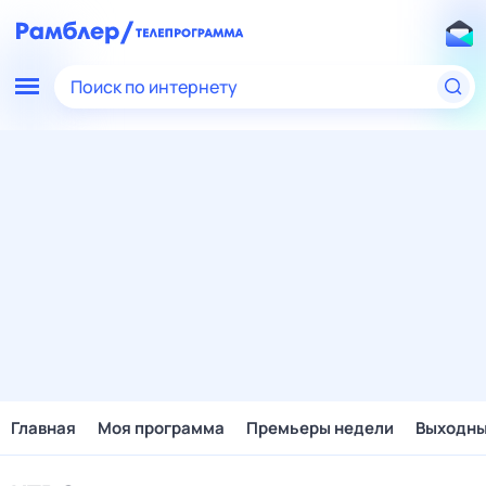
Поиск по интернету
Главная
Моя программа
Премьеры недели
Выходн