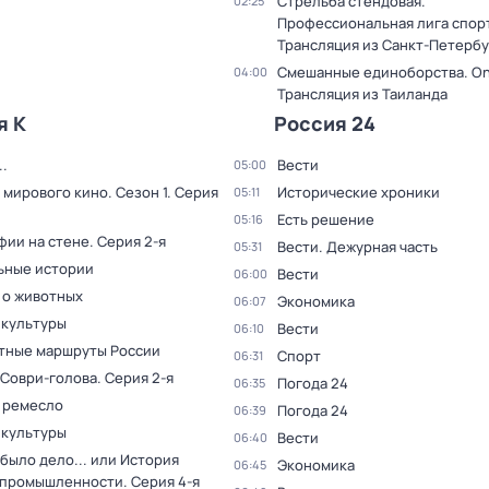
Стрельба стендовая.
02:25
Профессиональная лига спор
Трансляция из Санкт-Петербу
Смешанные единоборства. On
04:00
Трансляция из Таиланда
я К
Россия 24
.
Вести
05:00
 мирового кино
. Сезон 1
. Серия
Исторические хроники
05:11
Есть решение
05:16
фии на стене
. Серия 2-я
Вести. Дежурная часть
05:31
ьные истории
Вести
06:00
 о животных
Экономика
06:07
 культуры
Вести
06:10
тные маршруты России
Спорт
06:31
 Соври-голова
. Серия 2-я
Погода 24
06:35
 ремесло
Погода 24
06:39
 культуры
Вести
06:40
было дело... или История
Экономика
06:45
 промышленности
. Серия 4-я