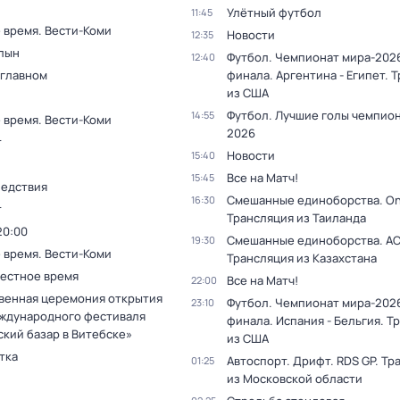
Улётный футбол
11:45
 время. Вести-Коми
Новости
12:35
ылын
Футбол. Чемпионат мира-2026
12:40
 главном
финала. Аргентина - Египет. 
из США
Футбол. Лучшие голы чемпио
14:55
 время. Вести-Коми
2026
т
Новости
15:40
Все на Матч!
15:45
ледствия
Смешанные единоборства. On
16:30
т
Трансляция из Таиланда
20:00
Смешанные единоборства. АС
19:30
 время. Вести-Коми
Трансляция из Казахстана
Местное время
Все на Матч!
22:00
венная церемония открытия
Футбол. Чемпионат мира-2026
23:10
ждународного фестиваля
финала. Испания - Бельгия. Т
ский базар в Витебске»
из США
тка
Автоспорт. Дрифт. RDS GP. Тр
01:25
из Московской области