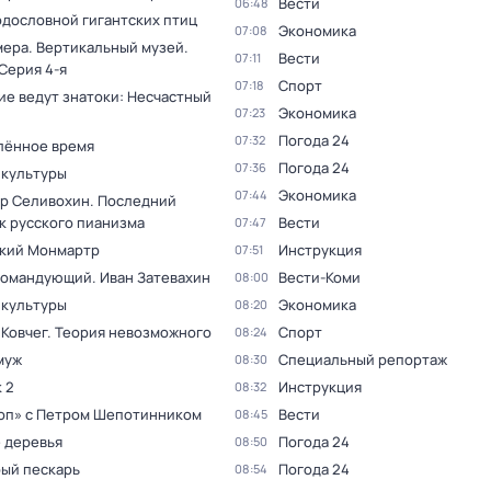
Вести
06:48
одословной гигантских птиц
Экономика
07:08
мера. Вертикальный музей
.
Вести
07:11
 Серия 4-я
Спорт
07:18
ие ведут знатоки: Несчастный
Экономика
07:23
Погода 24
07:32
лённое время
Погода 24
07:36
 культуры
Экономика
07:44
р Селивохин. Последний
к русского пианизма
Вести
07:47
кий Монмартр
Инструкция
07:51
командующий. Иван Затевахин
Вести-Коми
08:00
 культуры
Экономика
08:20
 Ковчег. Теория невозможного
Спорт
08:24
муж
Специальный репортаж
08:30
 2
Инструкция
08:32
оп» с Петром Шепотинником
Вести
08:45
 деревья
Погода 24
08:50
ый пескарь
Погода 24
08:54