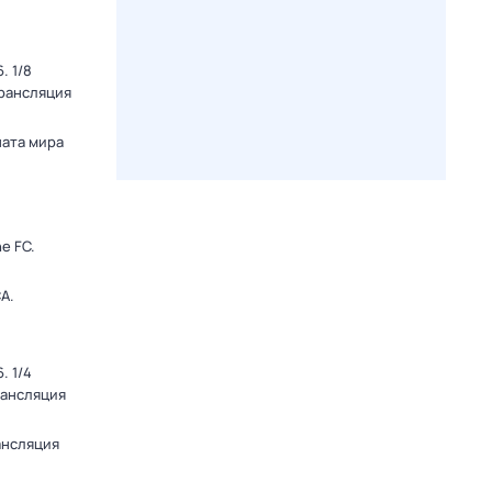
. 1/8
Трансляция
ната мира
e FC.
А.
. 1/4
рансляция
ансляция