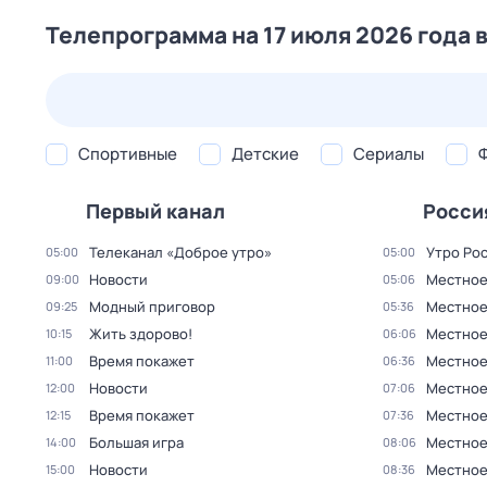
Телепрограмма на 17 июля 2026 года 
23 июл,
чт
24 июл,
пт
25 июл,
сб
26 июл,
вс
Спортивные
Детские
Сериалы
Первый канал
Росси
Телеканал «Доброе утро»
Утро Ро
05:00
05:00
Новости
Местное
09:00
05:06
Модный приговор
Местное
09:25
05:36
Жить здорово!
Местное
10:15
06:06
Время покажет
Местное
11:00
06:36
Новости
Местное
12:00
07:06
Время покажет
Местное
12:15
07:36
Большая игра
Местное
14:00
08:06
Новости
Местное
15:00
08:36