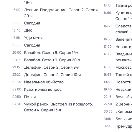
19-я
Тайны р
13:15
Лесник. Продолжение
. Сезон 2
. Серия
15:00
Кунстка
14:10
20-я
Сезон 1
.
Сегодня
16:00
Следств
14:50
ДНК
16:45
случай
Жди меня
17:55
Запечат
16:30
Сегодня
19:00
Новости
17:00
Балабол
. Сезон 9
. Серия 19-я
20:00
Владими
17:15
Балабол
. Сезон 9
. Серия 20-я
романти
21:07
Дельфин
. Сезон 2
. Серия 9-я
Московс
22:15
17:50
Дельфин
. Сезон 2
. Серия 10-я
Третий 
23:20
18:35
Идеальное убийство
Новости
00:25
19:30
Квартирный вопрос
Невский
02:00
19:45
Петля
Вечный 
02:50
20:15
Чужой район. Выстрел из прошлого
.
2 Верник
04:20
22:50
Сезон 4
. Серия 13-я
«Кинеск
00:35
Большие
01:15
Премудр
02:45