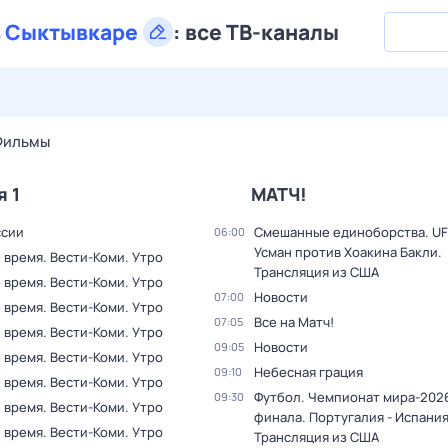
в
Сыктывкаре
:
все ТВ-каналы
27 июл,
пн
28 июл,
вт
29 июл,
ср
30 июл,
чт
31 июл,
Фильмы
я 1
МАТЧ!
ссии
Смешанные единоборства. UF
06:00
Усман против Хоакина Бакли.
 время. Вести-Коми. Утро
Трансляция из США
 время. Вести-Коми. Утро
Новости
07:00
 время. Вести-Коми. Утро
Все на Матч!
07:05
 время. Вести-Коми. Утро
Новости
09:05
 время. Вести-Коми. Утро
Небесная грация
09:10
 время. Вести-Коми. Утро
Футбол. Чемпионат мира-2026
09:30
 время. Вести-Коми. Утро
финала. Португалия - Испания
 время. Вести-Коми. Утро
Трансляция из США