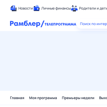
Новости
Личные финансы
Родители и дет
Здоровье
Поиск по инте
Развлечен
Дом и уют
Спорт
Карьера
Авто
Технологи
Жизненные
Сберегаем
Гороскопы
Главная
Моя программа
Премьеры недели
Вых