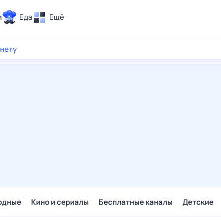
и
Еда
Ещё
Почта
рнету
ия и отдых
Поиск
Погода
ТВ-программа
и и тренды
 ситуации
 вместе
Помощь
одные
Кино и сериалы
Бесплатные каналы
Детские