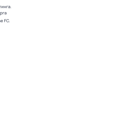
тинга.
рга
e FC.