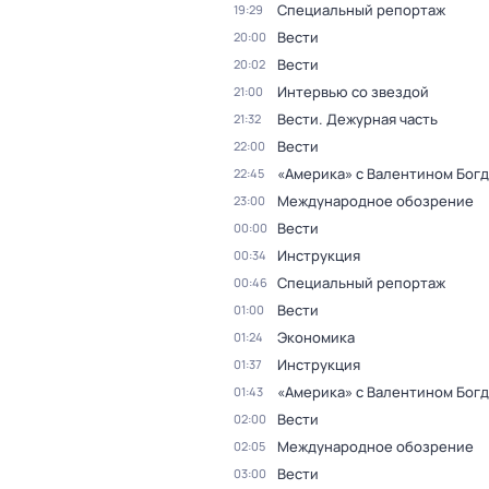
Специальный репортаж
19:29
Вести
20:00
Вести
20:02
Интервью со звездой
21:00
Вести. Дежурная часть
21:32
Вести
22:00
«Америка» с Валентином Бог
22:45
Международное обозрение
23:00
Вести
00:00
Инструкция
00:34
Специальный репортаж
00:46
Вести
01:00
Экономика
01:24
Инструкция
01:37
«Америка» с Валентином Бог
01:43
Вести
02:00
Международное обозрение
02:05
Вести
03:00