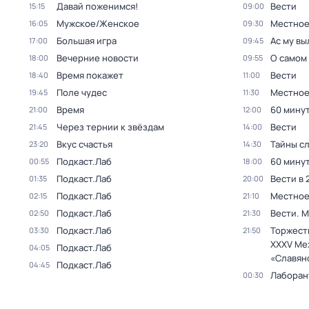
Давай поженимся!
Вести
15:15
09:00
Мужское/Женское
Местное
16:05
09:30
Большая игра
Ас му в
17:00
09:45
Вечерние новости
О самом
18:00
09:55
Время покажет
Вести
18:40
11:00
Поле чудес
Местное
19:45
11:30
Время
60 мину
21:00
12:00
Через тернии к звёздам
Вести
21:45
14:00
Вкус счастья
Тайны с
23:20
14:30
Подкаст.Лаб
60 мину
00:55
18:00
Подкаст.Лаб
Вести в 
01:35
20:00
Подкаст.Лаб
Местное
02:15
21:10
Подкаст.Лаб
Вести. 
02:50
21:30
Подкаст.Лаб
Торжест
03:30
21:50
XXXV Ме
Подкаст.Лаб
04:05
«Славян
Подкаст.Лаб
04:45
Лаборан
00:30