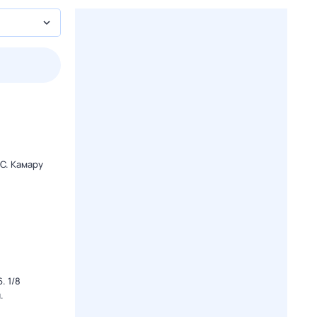
пт
1 авг,
сб
2 авг,
вс
3 авг,
пн
4 авг,
вт
Вчера
Сегод
C. Камару
. 1/8
.