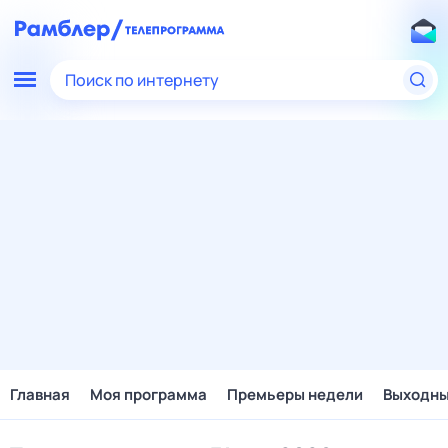
Поиск по интернету
Главная
Моя программа
Премьеры недели
Выходн