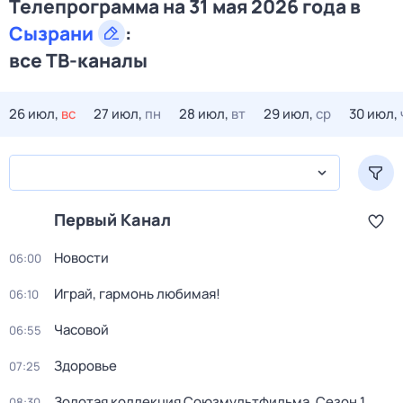
Телепрограмма на 31 мая 2026 года в
Сызрани
:
все ТВ-каналы
26 июл,
вс
27 июл,
пн
28 июл,
вт
29 июл,
ср
30 июл,
Первый Канал
Новости
06:00
Играй, гармонь любимая!
06:10
Часовой
06:55
Здоровье
07:25
Золотая коллекция Союзмультфильма
. Сезон 1
.
08:30