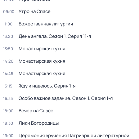
Утро на Спасе
09:00
Божественнaя литyргия
11:00
День ангела
. Сезон 1
. Серия 11-я
13:20
Монастырская кухня
13:50
Монастырская кухня
14:20
Монастырская кухня
14:45
Жду и нaдeюсь
. Серия 1-я
15:15
Особо важное задание
. Сезон 1
. Серия 1-я
16:35
Вечер на Спасе
18:00
Лики Богородицы
18:30
Церемония вручения Патриаршей литературной
19:00