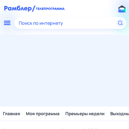
Поиск по интернету
Главная
Моя программа
Премьеры недели
Выходн