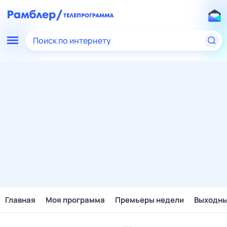
Поиск по интернету
Главная
Моя программа
Премьеры недели
Выходн