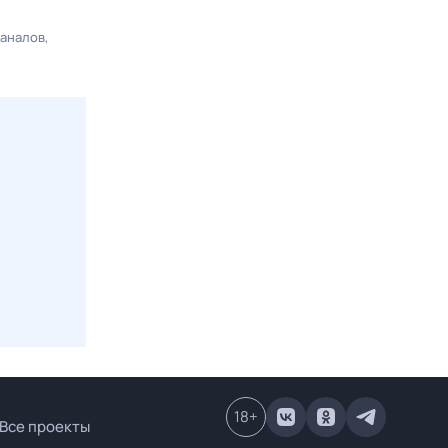
каналов
18
+
Все проекты