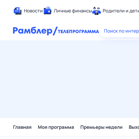
Новости
Личные финансы
Родители и дет
Здоровье
Поиск по инте
Развлечен
Дом и уют
Спорт
Карьера
Авто
Технологи
Жизненные
Сберегаем
Гороскопы
Главная
Моя программа
Премьеры недели
Вых