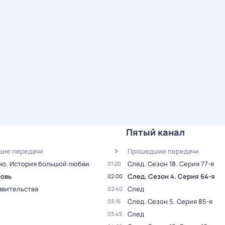
Пятый канал
ие передачи
Прошедшие передачи
нo. История большой любви
След
. Сезон 18
. Серия 77-я
01:20
овь
След
. Сезон 4
. Серия 64-я
02:00
авительства
След
02:40
След
. Сезон 5
. Серия 85-я
03:15
След
03:45