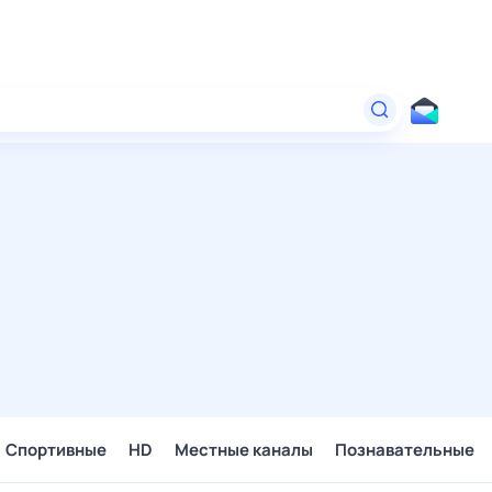
Спортивные
HD
Местные каналы
Познавательные