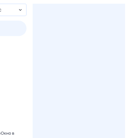
с
пт
1 авг,
сб
2 авг,
вс
3 авг,
пн
4 авг,
вт
Вчера
Сегод
«Окно в