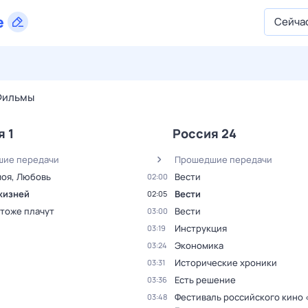
е
Сейча
27 июл,
пн
28 июл,
вт
29 июл,
ср
30 июл,
чт
31 июл,
Фильмы
я 1
Россия 24
ие передачи
Прошедшие передачи
моя, Любовь
Вести
02:00
жизней
Вести
02:05
 тоже плачут
Вести
03:00
Инструкция
03:19
Экономика
03:24
Исторические хроники
03:31
Есть решение
03:36
Фестиваль российского кино 
03:48