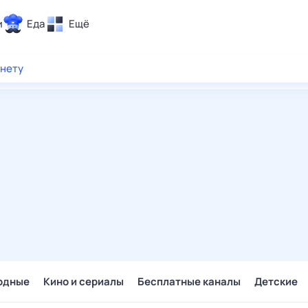
и
Еда
Ещё
Почта
рнету
ия и отдых
Поиск
Погода
ТВ-программа
и и тренды
 ситуации
 вместе
Помощь
одные
Кино и сериалы
Бесплатные каналы
Детские