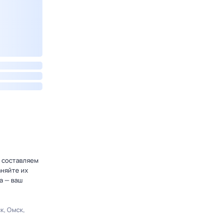
 составляем
аняйте их
а — ваш
ск
Омск