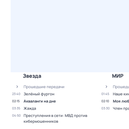
Звезда
МИР
Прошедшие передачи
Прошедш
Зелёный фургон
Нaше ки
23:40
01:45
Акваланги на дне
Моя люб
02:15
02:10
Жажда
Член пр
03:35
03:30
Прeступления в сети: МВД пpотив
04:50
кибермошенников