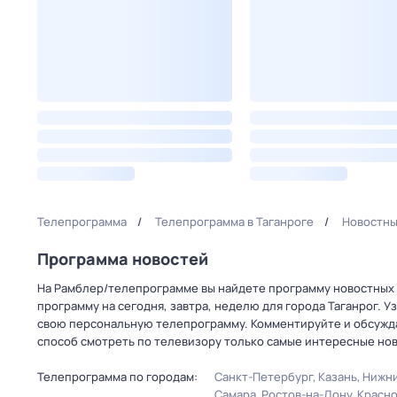
Телепрограмма
Телепрограмма в Таганроге
Новостны
Программа новостей
На Рамблер/телепрограмме вы найдете программу новостных п
программу на сегодня, завтра, неделю для города Таганрог. У
свою персональную телепрограмму. Комментируйте и обсужда
способ смотреть по телевизору только самые интересные нов
Телепрограмма по городам:
Санкт-Петербург
Казань
Нижни
Самара
Ростов-на-Дону
Красн