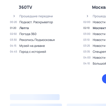
360TV
Москв
Прошедшие передачи
Прошедш
Подкаст. Раскрыватор
Новости
00:20
02:00
Лепта
Мослект
01:20
02:10
Погода 360
Новости
02:50
03:00
Рекопись Подмосковья
Новости
03:30
03:10
Музей на диване
Новости
04:15
03:25
Город с историей
Спецреп
04:45
03:35
Новости
04:00
Большой
04:10