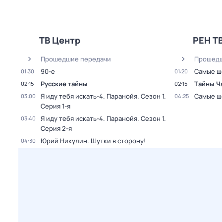
ТВ Центр
РЕН Т
Прошедшие передачи
Прошедш
90-е
Самые ш
01:30
01:20
Русские тайны
Тaйны Ч
02:15
02:15
Я иду тебя искать-4. Паранойя
. Сезон 1
.
Самые ш
03:00
04:25
Серия 1-я
Я иду тебя искать-4. Паранойя
. Сезон 1
.
03:40
Серия 2-я
Юрий Никулин. Шутки в сторону!
04:30