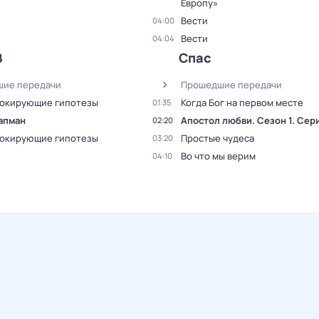
Европу»
Вести
04:00
Вести
04:04
В
Спас
ие передачи
Прошедшие передачи
oкиpующие гипотезы
Когда Бог на первом месте
01:35
апман
Апостол любви
. Сезон 1
. Сер
02:20
oкиpующие гипотезы
Простые чудеса
03:20
Во что мы верим
04:10