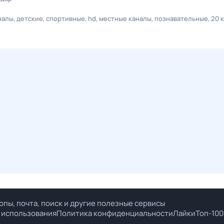
налы
детские
спортивные
hd
местные каналы
познавательные
20 
опы, почта, поиск и другие полезные сервисы
 использования
Политика конфиденциальности
Лайки
Топ-100