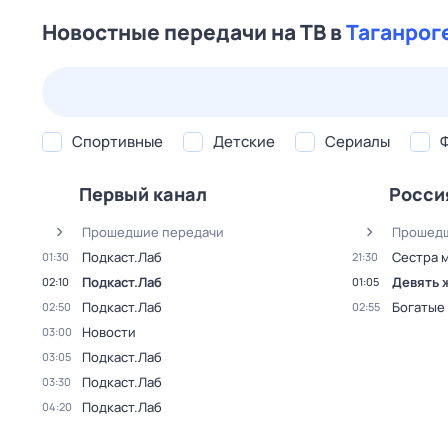
Новостные передачи на ТВ в
Таганрог
23 июл,
чт
24 июл,
пт
25 июл,
сб
26 июл,
вс
Спортивные
Детские
Сериалы
Первый канал
Росси
Прошедшие передачи
Прошедш
Подкаст.Лаб
Сестра 
01:30
21:30
Подкаст.Лаб
Девять 
02:10
01:05
Подкаст.Лаб
Богатые
02:50
02:55
Новости
03:00
Подкаст.Лаб
03:05
Подкаст.Лаб
03:30
Подкаст.Лаб
04:20