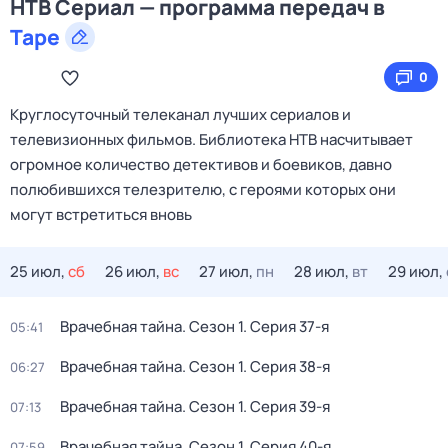
НТВ Сериал — программа передач в
Таре
0
Круглосуточный телеканал лучших сериалов и
телевизионных фильмов. Библиотека НТВ насчитывает
огромное количество детективов и боевиков, давно
полюбившихся телезрителю, с героями которых они
могут встретиться вновь
25 июл,
сб
26 июл,
вс
27 июл,
пн
28 июл,
вт
29 июл,
Врачебная тайна
. Сезон 1
. Серия 37-я
05:41
Врачебная тайна
. Сезон 1
. Серия 38-я
06:27
Врачебная тайна
. Сезон 1
. Серия 39-я
07:13
Врачебная тайна
. Сезон 1
. Серия 40-я
07:59