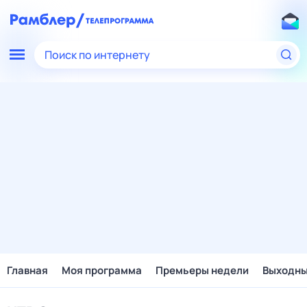
Поиск по интернету
Главная
Моя программа
Премьеры недели
Выходн