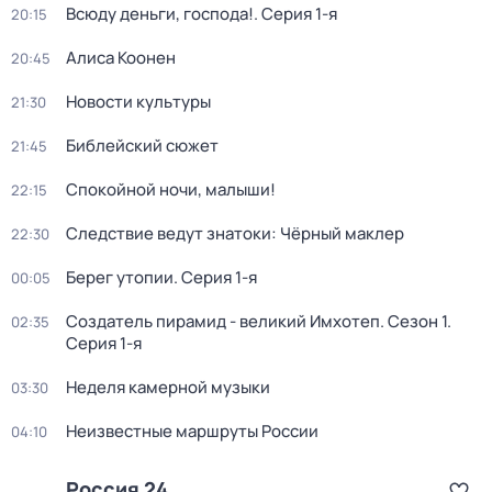
Всюду деньги, господа!
. Серия 1-я
20:15
Алиса Коонен
20:45
Новости культуры
21:30
Библейский сюжет
21:45
Спокойной ночи, малыши!
22:15
Следствие ведут знатоки: Чёрный маклер
22:30
Берег утопии
. Серия 1-я
00:05
Создатель пирамид - великий Имхотеп
. Сезон 1
.
02:35
Серия 1-я
Неделя камерной музыки
03:30
Неизвестные маршруты России
04:10
Россия 24