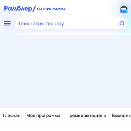
Поиск по интернету
Главная
Моя программа
Премьеры недели
Выходн