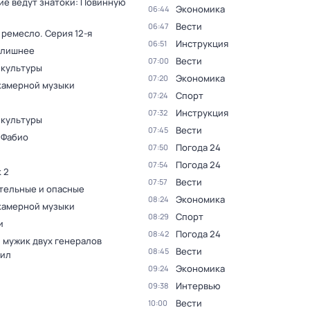
ие ведут знатоки: Повинную
Экономика
06:44
Вести
06:47
 ремесло
. Серия 12-я
Инструкция
06:51
 лишнее
Вести
07:00
 культуры
Экономика
07:20
камерной музыки
Спорт
07:24
Инструкция
07:32
 культуры
Вести
07:45
 Фабио
Погода 24
07:50
Погода 24
07:54
 2
Вести
07:57
тельные и опасные
Экономика
08:24
камерной музыки
Спорт
08:29
и
Погода 24
08:42
 мужик двух генералов
Вести
08:45
ил
Экономика
09:24
Интервью
09:38
Вести
10:00