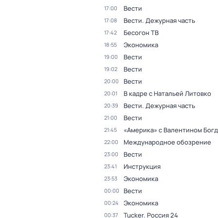
Вести
17:00
Вести. Дежурная часть
17:08
Бесогон ТВ
17:42
Экономика
18:55
Вести
19:00
Вести
19:02
Вести
20:00
В кадре с Натальей Литовко
20:01
Вести. Дежурная часть
20:39
Вести
21:00
«Америка» с Валентином Бог
21:45
Международное обозрение
22:00
Вести
23:00
Инструкция
23:41
Экономика
23:53
Вести
00:00
Экономика
00:24
Tucker. Россия 24
00:37