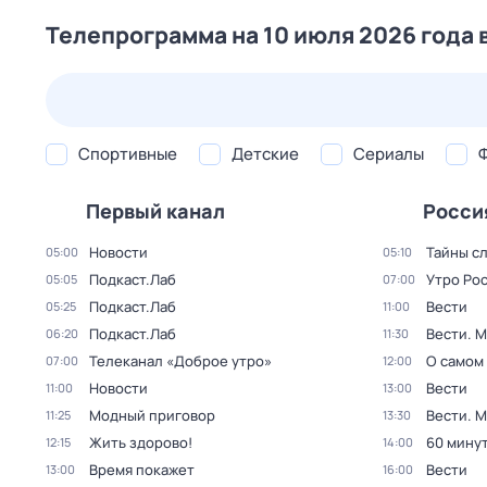
Телепрограмма на 10 июля 2026 года 
26 июл,
вс
27 июл,
пн
28 июл,
вт
29 июл,
ср
Спортивные
Детские
Сериалы
Первый канал
Росси
Новости
Тайны с
05:00
05:10
Подкаст.Лаб
Утро Ро
05:05
07:00
Подкаст.Лаб
Вести
05:25
11:00
Подкаст.Лаб
Вести. 
06:20
11:30
Телеканал «Доброе утро»
О самом
07:00
12:00
Новости
Вести
11:00
13:00
Модный приговор
Вести. 
11:25
13:30
Жить здорово!
60 мину
12:15
14:00
Время покажет
Вести
13:00
16:00