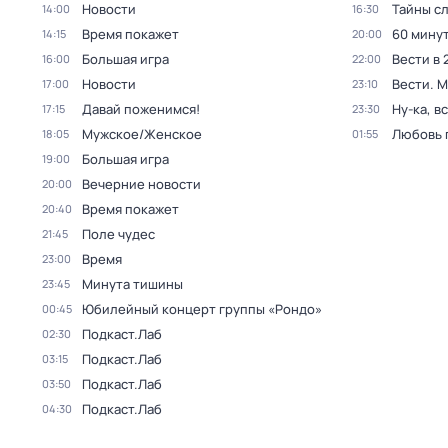
Новости
Тайны с
14:00
16:30
Время покажет
60 мину
14:15
20:00
Большая игра
Вести в 
16:00
22:00
Новости
Вести. 
17:00
23:10
Давай поженимся!
Ну-ка, в
17:15
23:30
Мужское/Женское
Любовь 
18:05
01:55
Большая игра
19:00
Вечерние новости
20:00
Время покажет
20:40
Поле чудес
21:45
Время
23:00
Минута тишины
23:45
Юбилейный концерт группы «Рондо»
00:45
Подкаст.Лаб
02:30
Подкаст.Лаб
03:15
Подкаст.Лаб
03:50
Подкаст.Лаб
04:30