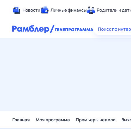
Новости
Личные финансы
Родители и дет
Здоровье
Поиск по инте
Развлечен
Дом и уют
Спорт
Карьера
Авто
Технологи
Жизненные
Сберегаем
Гороскопы
Главная
Моя программа
Премьеры недели
Вых