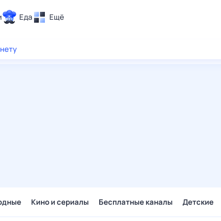
и
Еда
Ещё
Почта
рнету
ия и отдых
Поиск
Погода
ТВ-программа
и и тренды
 ситуации
 вместе
Помощь
одные
Кино и сериалы
Бесплатные каналы
Детские