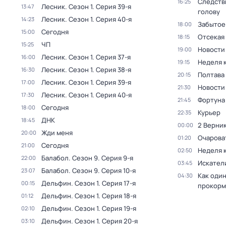
Следств
16:25
Лесник
. Сезон 1
. Серия 39-я
13:47
голову
Лесник
. Сезон 1
. Серия 40-я
14:23
Забытое
18:00
Сегодня
15:00
Отсекая
18:15
ЧП
15:25
Новости
19:00
Лесник
. Сезон 1
. Серия 37-я
16:00
Неделя 
19:15
Лесник
. Сезон 1
. Серия 38-я
16:30
Полтава
20:15
Лесник
. Сезон 1
. Серия 39-я
17:00
Новости
21:30
Лесник
. Сезон 1
. Серия 40-я
17:30
Фортуна
21:45
Сегодня
18:00
Курьер
22:35
ДНК
18:45
2 Верник
00:00
Жди меня
20:00
Очарова
01:20
Сегодня
21:00
Неделя 
02:50
Балабол
. Сезон 9
. Серия 9-я
22:00
Искател
03:45
Балабол
. Сезон 9
. Серия 10-я
23:07
Как один
04:30
Дельфин
. Сезон 1
. Серия 17-я
00:15
прокорм
Дельфин
. Сезон 1
. Серия 18-я
01:12
Дельфин
. Сезон 1
. Серия 19-я
02:10
Дельфин
. Сезон 1
. Серия 20-я
03:10