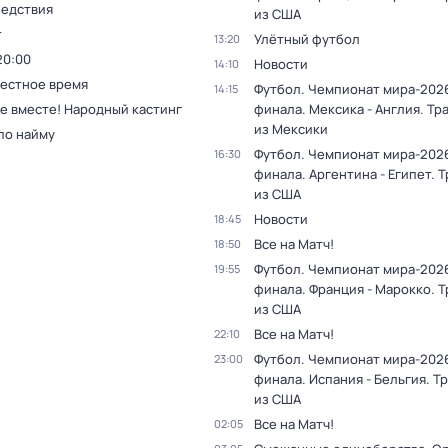
ледствия
из США
т
Улётный футбол
13:20
20:00
Новости
14:10
Местное время
Футбол. Чемпионат мира-2026
14:15
се вместе! Народный кастинг
финала. Мексика - Англия. Тр
из Мексики
по найму
Футбол. Чемпионат мира-2026
16:30
финала. Аргентина - Египет. 
из США
Новости
18:45
Все на Матч!
18:50
Футбол. Чемпионат мира-2026
19:55
финала. Франция - Марокко. 
из США
Все на Матч!
22:10
Футбол. Чемпионат мира-2026
23:00
финала. Испания - Бельгия. Т
из США
Все на Матч!
02:05