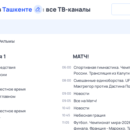
в
Ташкенте
:
все ТВ-каналы
30 июл,
чт
31 июл,
пт
1 авг,
сб
2 авг,
вс
3 авг,
пн
4 а
Фильмы
я 1
МАТЧ!
ледствия
Спортивная гимнастика. Чем
06:00
России. Трансляция из Калуги
ссии
Смешанные единоборства. UF
08:00
Макгрегор против Дастина П
Местное время
Новости
09:00
 главном
Все на Матч!
09:05
Новости
10:40
Местное время
Небесная грация
10:45
т
Футбол. Чемпионат мира-2026
11:05
финала. Франция - Марокко. 