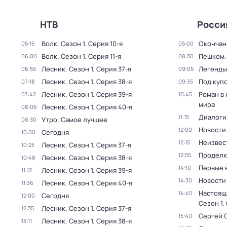
НТВ
Росси
Волк
. Сезон 1
. Серия 10-я
Окончан
05:15
05:00
Волк
. Сезон 1
. Серия 11-я
Пешком..
06:00
08:30
Лесник
. Сезон 1
. Серия 37-я
Легенды
06:55
09:05
Лесник
. Сезон 1
. Серия 38-я
Под куп
07:18
09:35
Лесник
. Сезон 1
. Серия 39-я
Роман в
07:42
10:45
мира
Лесник
. Сезон 1
. Серия 40-я
08:06
Диалоги
11:15
Утро. Самое лучшее
08:30
Новости
12:00
Сегодня
10:00
Неизвес
12:15
Лесник
. Сезон 1
. Серия 37-я
10:25
Проделк
12:55
Лесник
. Сезон 1
. Серия 38-я
10:48
Первые 
14:10
Лесник
. Сезон 1
. Серия 39-я
11:12
Новости
14:30
Лесник
. Сезон 1
. Серия 40-я
11:36
Настоящ
14:45
Сегодня
12:00
Сезон 1
.
Лесник
. Сезон 1
. Серия 37-я
12:35
Сергей 
15:40
Лесник
. Сезон 1
. Серия 38-я
13:11