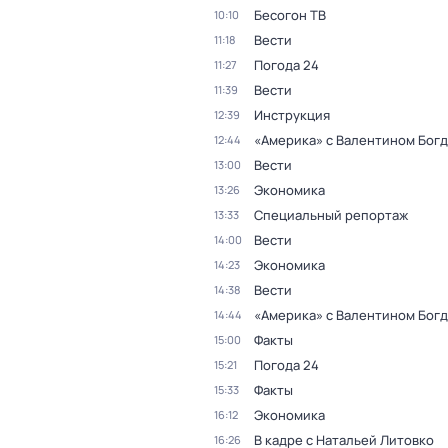
Бесогон ТВ
10:10
Вести
11:18
Погода 24
11:27
Вести
11:39
Инструкция
12:39
«Америка» с Валентином Бог
12:44
Вести
13:00
Экономика
13:26
Специальный репортаж
13:33
Вести
14:00
Экономика
14:23
Вести
14:38
«Америка» с Валентином Бог
14:44
Факты
15:00
Погода 24
15:21
Факты
15:33
Экономика
16:12
В кадре с Натальей Литовко
16:26