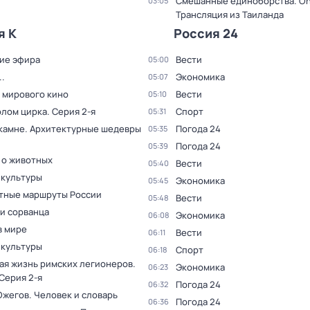
Смешанные единоборства. On
03:05
Трансляция из Таиланда
я К
Россия 24
ие эфира
Вести
05:00
.
Экономика
05:07
 мирового кино
Вести
05:10
олом цирка
. Серия 2-я
Спорт
05:31
 камне. Архитектурные шедевры
Погода 24
05:35
Погода 24
05:39
 о животных
Вести
05:40
 культуры
Экономика
05:45
тные маршруты России
Вести
05:48
и сорванца
Экономика
06:08
в мире
Вести
06:11
 культуры
Спорт
06:18
ая жизнь римских легионеров
.
Экономика
06:23
 Серия 2-я
Погода 24
06:32
Ожегов. Человек и словарь
Погода 24
06:36