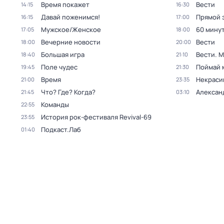
Время покажет
Вести
14:15
16:30
Давай поженимся!
Прямой 
16:15
17:00
Мужское/Женское
60 мину
17:05
18:00
Вечерние новости
Вести
18:00
20:00
Большая игра
Вести. 
18:40
21:10
Поле чудес
Поймай 
19:45
21:30
Время
Некраси
21:00
23:35
Что? Где? Когда?
Алексан
21:45
03:10
Команды
22:55
История рок-фестиваля Revival-69
23:55
Подкаст.Лаб
01:40