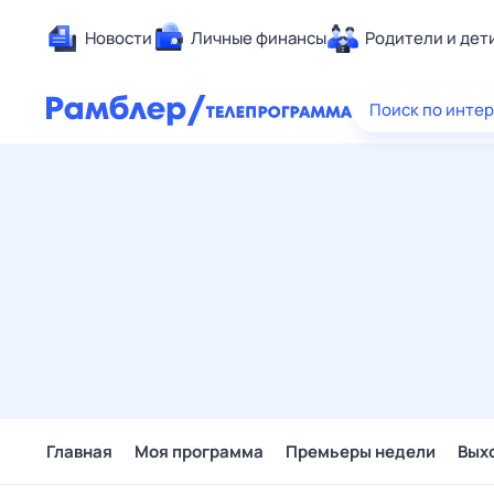
Новости
Личные финансы
Родители и дет
Здоровье
Поиск по инте
Развлечен
Дом и уют
Спорт
Карьера
Авто
Технологи
Жизненные
Сберегаем
Гороскопы
Главная
Моя программа
Премьеры недели
Вых