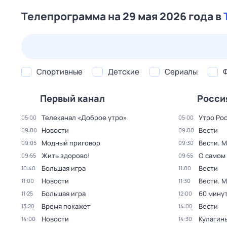
Телепрограмма на 29 мая 2026 года в
24 июл,
пт
25 июл,
сб
26 июл,
вс
27 июл,
пн
Спортивные
Детские
Сериалы
Первый канал
Росси
Телеканал «Доброе утро»
Утро Ро
05:00
05:00
Новости
Вести
09:00
09:00
Модный приговор
Вести. 
09:05
09:30
Жить здорово!
О самом
09:55
09:55
Большая игра
Вести
10:40
11:00
Новости
Вести. 
11:00
11:30
Большая игра
60 мину
11:25
12:00
Время покажет
Вести
13:20
14:00
Новости
Кулагин
14:00
14:30