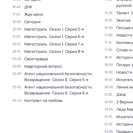
русской
ДНК
16:45
Талант
. 
14:25
Жди меня
17:55
Энигма
15:35
Сегодня
19:00
Письма 
16:30
Магистраль
. Сезон 1
. Серия 5-я
20:00
Новости
17:00
Магистраль
. Сезон 1
. Серия 6-я
21:05
Коллекц
17:15
Магистраль
. Сезон 1
. Серия 7-я
22:10
Слово о 
17:50
Магистраль
. Сезон 1
. Серия 8-я
23:15
Историч
18:10
Своя правда
00:20
Почерк 
19:00
Квартирный вопрос
02:05
Новости
19:30
Агент национальной безопасности.
03:00
Возвращение
. Сезон 6
. Серия 5-я
Искател
19:45
Агент национальной безопасности.
Линия ж
03:50
20:30
Возвращение
. Сезон 6
. Серия 6-я
Дача
21:25
Контракт на любовь
04:45
2 Верник
22:50
Леди Ма
23:50
Искател
01:10
Историч
01:55
Первые 
02:35