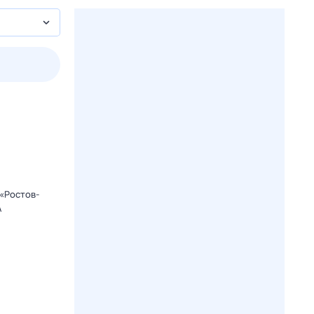
2 авг,
вс
3 авг,
пн
4 авг,
вт
5 авг,
ср
Вчера
Сегодня
«Ростов-
А