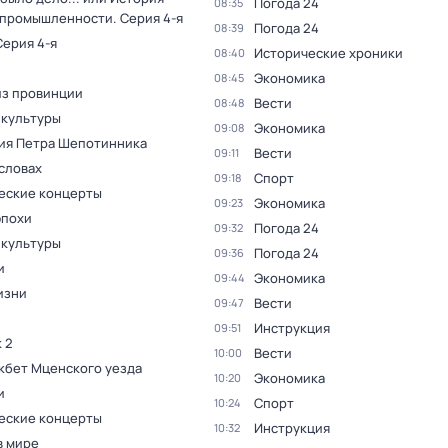
Погода 24
08:35
 промышленности
. Серия 4-я
Погода 24
08:39
Серия 4-я
Исторические хроники
08:40
Экономика
08:45
из провинции
Вести
08:48
 культуры
Экономика
09:08
ия Петра Шепотинника
Вести
09:11
словах
Спорт
09:18
еские концерты
Экономика
09:23
эпохи
Погода 24
09:32
 культуры
Погода 24
09:36
и
Экономика
09:44
изни
Вести
09:47
Инструкция
09:51
 2
Вести
10:00
кбет Мценского уезда
Экономика
10:20
и
Спорт
10:24
еские концерты
Инструкция
10:32
в мире