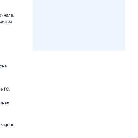
финала.
ция из
зона
e FC.
инал.
exagone