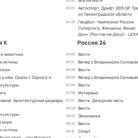
Все на Матч!
02:30
Автоспорт. Дрифт. RDS GP. Тр
03:25
из Ленинградской области
Гандбол. Чемпионат России.
04:25
Суперлига. Женщины. Финал. 
Дон» (Ростов-на-Дону) - ЦСК
я К
Россия 24
 о животных
Вести
05:00
ах истины
Вечер с Владимиром Соловьё
05:10
эпохи
Вести
06:00
ё о нём
. Сезон 1
. Серия 4-я
Вечер с Владимиром Соловьё
06:09
 культуры
Вести
07:00
ать
Интервью
07:08
 камне. Архитектурные шедевры
Вести. Дежурная часть
07:31
Вести
08:00
 культуры
Экономика
08:07
в мире
Вести
08:10
ах истины
Спорт
08:31
было дело... или История