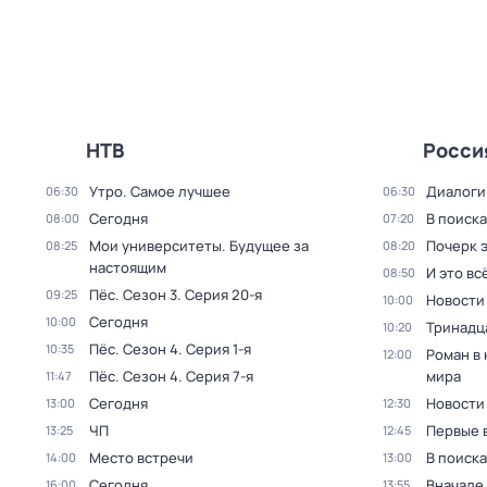
НТВ
Росси
Утро. Самое лучшее
Диалоги
06:30
06:30
Сегодня
В поиск
08:00
07:20
Мои университеты. Будущее за
Почерк 
08:25
08:20
настоящим
И это вс
08:50
Пёс
. Сезон 3
. Серия 20-я
09:25
Новости
10:00
Сегодня
10:00
Тринадц
10:20
Пёс
. Сезон 4
. Серия 1-я
10:35
Роман в
12:00
Пёс
. Сезон 4
. Серия 7-я
мира
11:47
Сегодня
Новости
13:00
12:30
ЧП
Первые 
13:25
12:45
Место встречи
В поиск
14:00
13:00
Сегодня
Вначале 
16:00
13:55