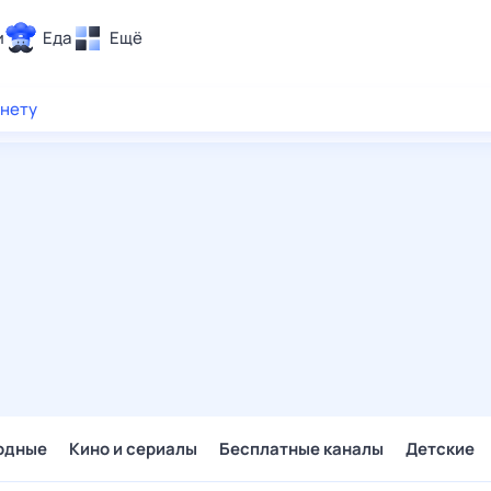
и
Еда
Ещё
Почта
рнету
ия и отдых
Поиск
Погода
ТВ-программа
и и тренды
 ситуации
 вместе
Помощь
одные
Кино и сериалы
Бесплатные каналы
Детские