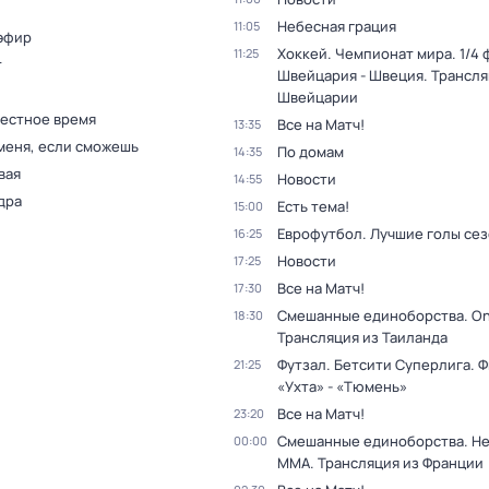
Небесная грация
11:05
эфир
Хоккей. Чемпионат мира. 1/4 
11:25
т
Швейцария - Швеция. Трансля
Швейцарии
Местное время
Все на Матч!
13:35
меня, если сможешь
По домам
14:35
вая
Новости
14:55
дра
Есть тема!
15:00
Еврофутбол. Лучшие голы се
16:25
Новости
17:25
Все на Матч!
17:30
Смешанные единоборства. On
18:30
Трансляция из Таиланда
Футзал. Бетсити Суперлига. Ф
21:25
«Ухта» - «Тюмень»
Все на Матч!
23:20
Смешанные единоборства. H
00:00
MMA. Трансляция из Франции