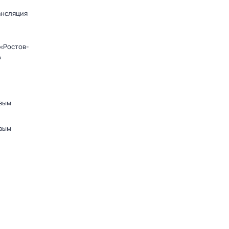
ансляция
«Ростов-
А
вым
вым