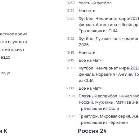
Улётный футбол
14:30
Новости
15:20
т
Футбол. Чемпионат мира-2026
15:25
финала. Аргентина - Швейцар
Трансляция из США
Местное время
Футбол. Лучшие голы чемпио
18:25
 его служанки
2026
 тоже плачут
Новости
19:10
нездо
Все на Матч!
19:15
Футбол. Чемпионат мира-2026
20:00
нездо
финала. Норвегия - Англия. Т
из США
Все на Матч!
23:00
Пляжный волейбол. Финал Ку
03:25
России. Мужчины. Матч за 3-е
Трансляция из Орла
Триатлон. Мировая серия. Ж
04:25
Трансляция из Германии
я К
Россия 24