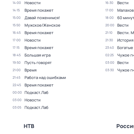
Новости
Вести
14:00
16:30
Время покажет
Малахов
14:15
17:00
Давай поженимся!
60 мину
15:00
18:00
Мужское/Женское
Вести
15:50
20:00
Время покажет
Вести. 
16:45
21:10
Новости
История
17:00
21:30
Время покажет
Богатые
17:15
23:40
Большая игра
Чужое г
18:45
02:25
Пусть говорят
Вести
19:50
03:00
Время
Чужое г
21:00
03:30
Работа над ошибками
21:45
Время покажет
22:45
Подкаст.Лаб
00:00
Новости
03:00
Подкаст.Лаб
03:05
НТВ
Росси