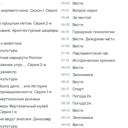
.
Вести
05:00
 мирового кино
. Сезон 1
. Серия
Вопрос науки
05:14
За лентой
05:26
о прошлым летом
. Серия 2-я
Вести
06:00
 камне. Архитектурные шедевры
Городские технологии
06:16
Вести. Дежурная часть
06:31
 о животных
Вести
07:00
 культуры
Парламентский час
07:05
тные маршруты России
Исторические хроники
07:53
раннее утро...
. Серия 2-я
Вести
08:00
 ремесло
Экономика
08:07
 культуры
Вести
08:10
было дело... или История
Спорт
08:31
 промышленности
. Серия 1-я
Погода 24
08:35
мертоносные вулканы
Погода 24
08:39
мера. Вертикальный музей
.
Вести
08:40
 Серия 1-я
Экономика
08:45
ие ведут знатоки: Динозавр
Вести
08:48
 культуры