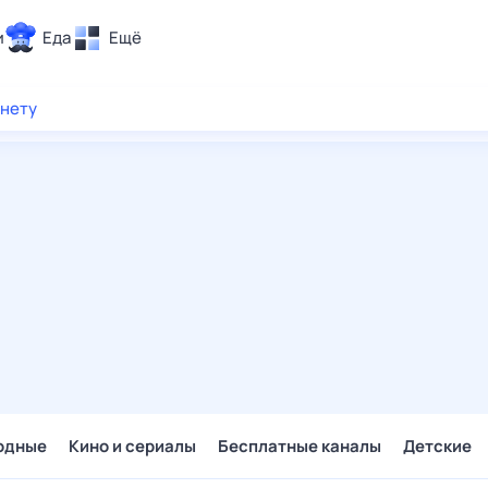
и
Еда
Ещё
Почта
рнету
ия и отдых
Поиск
Погода
ТВ-программа
и и тренды
 ситуации
 вместе
Помощь
одные
Кино и сериалы
Бесплатные каналы
Детские