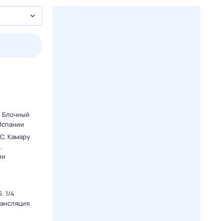
2 авг,
вс
3 авг,
пн
4 авг,
вт
5 авг,
ср
Вчера
Сегодня
. Блочный
 Испании
C. Камару
.
ии
. 1/4
рансляция