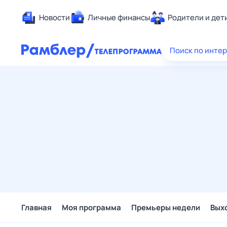
Новости
Личные финансы
Родители и дет
Здоровье
Поиск по инте
Развлечен
Дом и уют
Спорт
Карьера
Авто
Технологи
Жизненные
Сберегаем
Гороскопы
Главная
Моя программа
Премьеры недели
Вых