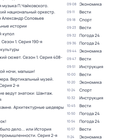
Экономика
09:08
я музыка П.Чайковского.
кий национальный оркестр.
Вести
09:11
 Александр Соловьев
Спорт
09:18
ьные истории
Вести
09:23
 купол
Погода 24
09:32
. Сезон 1
. Серия 190-я
Погода 24
09:36
 культуры
Экономика
09:44
кий сюжет
. Сезон 1
. Серия 408-
Вести
09:47
Инструкция
09:51
ой ночи, малыши!
Вести
10:00
мера. Вертикальный музей
.
Экономика
10:20
 Серия 2-я
Спорт
10:24
ие ведут знатоки: Шантаж
.
Инструкция
10:32
я
Вести
10:45
 камне. Архитектурные шедевры
Погода 24
10:50
ок!
Погода 24
10:54
было дело... или История
Вести
10:57
 промышленности
. Серия 2-я
Экономика
11:24