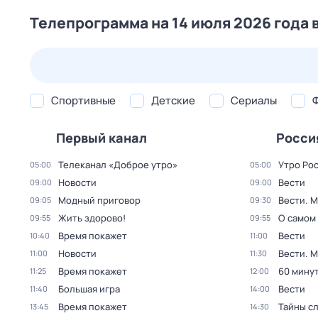
Телепрограмма на 14 июля 2026 года 
24 июл,
пт
25 июл,
сб
26 июл,
вс
27 июл,
пн
Спортивные
Детские
Сериалы
Первый канал
Росси
Телеканал «Доброе утро»
Утро Ро
05:00
05:00
Новости
Вести
09:00
09:00
Модный приговор
Вести. 
09:05
09:30
Жить здорово!
О самом
09:55
09:55
Время покажет
Вести
10:40
11:00
Новости
Вести. 
11:00
11:30
Время покажет
60 мину
11:25
12:00
Большая игра
Вести
11:40
14:00
Время покажет
Тайны с
13:45
14:30