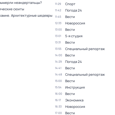
вымерли неандертальцы?
Спорт
11:29
ческие сюиты
Погода 24
11:42
 камне. Архитектурные шедевры
Вести
11:45
Новороссия
12:33
Вести
13:00
5-я студия
13:01
Вести
13:31
Специальный репортаж
13:55
Вести
14:00
Погода 24
14:29
Вести
14:41
Специальный репортаж
14:48
Вести
15:00
Инструкция
15:54
Вести
16:00
Экономика
16:17
Новороссия
16:33
Вести
17:00