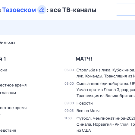
в
Тазовском
:
все ТВ-каналы
28 июл,
вт
29 июл,
ср
30 июл,
чт
31 июл,
пт
1 авг,
сб
Фильмы
я 1
МАТЧ!
ссии
Стрельба из лука. Кубок мира
06:00
лук. Команды. Трансляция из
Смешанные единоборства. UF
08:00
Местное время
Усман против Леона Эдвардса
 главном
Трансляция из Великобритан
Новости
09:00
Местное время
Все на Матч!
09:05
т
Футбол. Чемпионат мира-2026
11:30
финала. Норвегия - Англия. Т
ледствия
из США