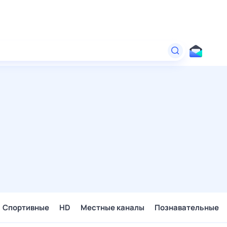
Спортивные
HD
Местные каналы
Познавательные