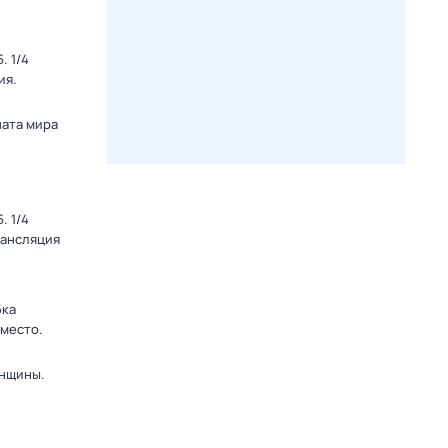
. 1/4
ия.
ната мира
. 1/4
рансляция
бка
 место.
енщины.