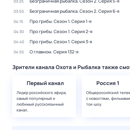
Безгрaничнaя pыбалка
. Сезон 2
. Серия 5-я
03:25
Безгрaничнaя pыбалка
. Сезон 2
. Серия 6-я
03:50
Про грибы
. Сезон 1
. Серия 1-я
04:15
Про грибы
. Сезон 1
. Серия 2-я
04:30
Про грибы
. Сезон 1
. Серия 3-я
04:40
О главном
. Серия 132-я
04:55
Зрители канала Охота и Рыбалка также смо
Первый канал
Россия 1
Лидер российского эфира,
Общероссийский теле
самый популярный и
с новостями, фильмами
любимый русскоязычный
ток-шоу.
канал.