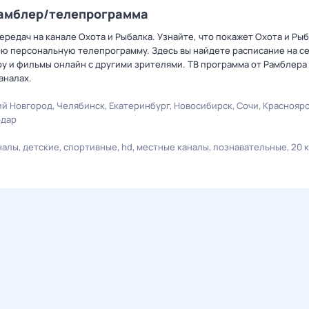
Рамблер/телепрограмма
редач на канале Охота и Рыбалка. Узнайте, что покажет Охота и Рыб
ою персональную телепрограмму. Здесь вы найдете расписание на се
оу и фильмы онлайн с другими зрителями. ТВ программа от Рамблера
аналах.
й Новгород
Челябинск
Екатеринбург
Новосибирск
Сочи
Краснояр
одар
налы
детские
спортивные
hd
местные каналы
познавательные
20 