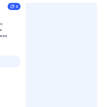
0
то
 и
акже
пт
1 авг,
сб
2 авг,
вс
3 авг,
пн
4 авг,
вт
Вчера
Сегод