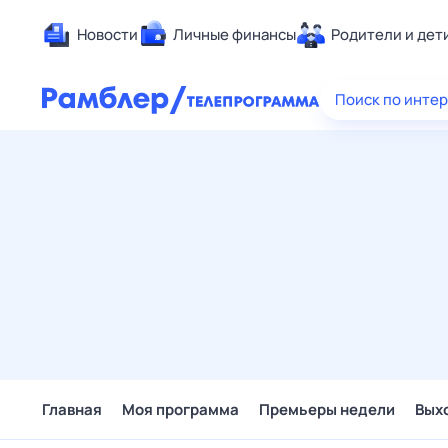
Новости
Личные финансы
Родители и дет
Здоровье
Поиск по инте
Развлечен
Дом и уют
Спорт
Карьера
Авто
Технологи
Жизненные
Сберегаем
Гороскопы
Главная
Моя программа
Премьеры недели
Вых