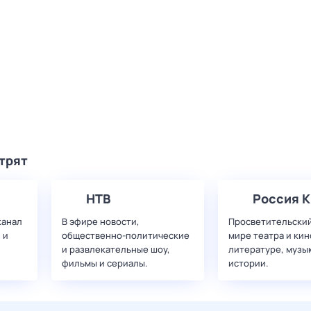
трят
НТВ
Россия К
канал
В эфире новости,
Просветительский
 и
общественно-политические
мире театра и кин
и развлекательные шоу,
литературе, музы
фильмы и сериалы.
истории.