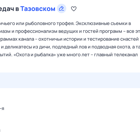
едач в
Тазовском
тничьего или рыболовного трофея. Эксклюзивные съемки в
зиазм и профессионализм ведущих и гостей программ – все э
граммах канала – охотничьи истории и тестирование снастей
и деликатесы из дичи, подледный лов и подводная охота, а т
ытий. «Охота и рыбалка» уже много лет – главный телеканал
27 июл,
пн
28 июл,
вт
29 июл,
ср
30 июл,
чт
31 июл,
-я
я