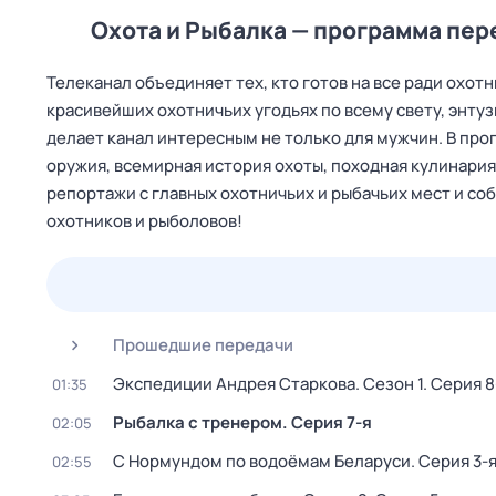
Охота и Рыбалка — программа пер
Телеканал объединяет тех, кто готов на все ради охо
красивейших охотничьих угодьях по всему свету, энту
делает канал интересным не только для мужчин. В про
оружия, всемирная история охоты, походная кулинария 
репортажи с главных охотничьих и рыбачьих мест и соб
охотников и рыболовов!
23 июл,
чт
24 июл,
пт
25 июл,
сб
26 июл,
вс
Прошедшие передачи
Экспедиции Андрея Старкова
. Сезон 1
. Серия 8
01:35
Рыбалка с тренером
. Серия 7-я
02:05
С Нормундом по водоёмам Беларуси
. Серия 3-
02:55