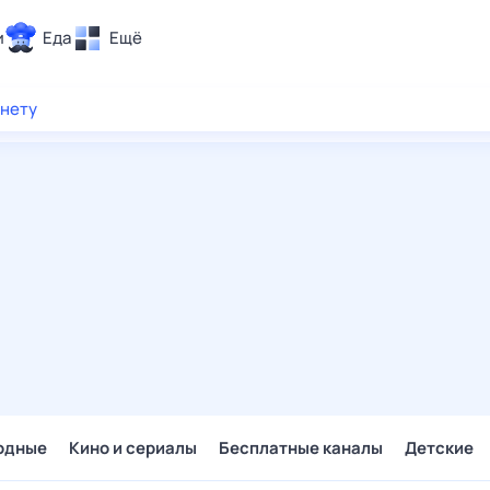
и
Еда
Ещё
Почта
рнету
ия и отдых
Поиск
Погода
ТВ-программа
и и тренды
 ситуации
 вместе
Помощь
одные
Кино и сериалы
Бесплатные каналы
Детские