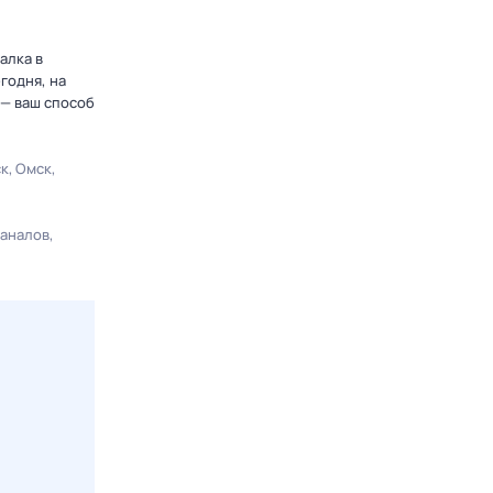
алка в
годня, на
 — ваш способ
ск
Омск
каналов