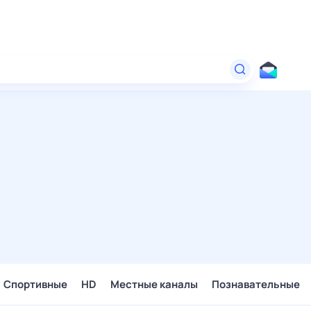
Спортивные
HD
Местные каналы
Познавательные