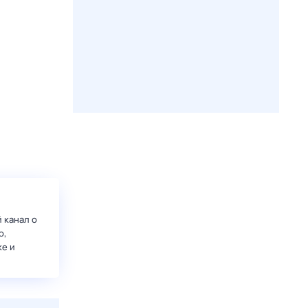
 канал о
о,
ке и