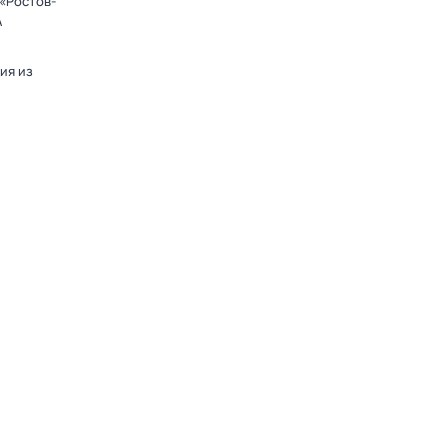
«Ростов-
А
ия из