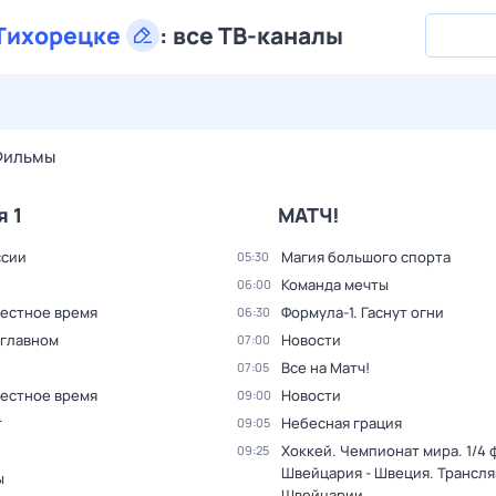
Тихорецке
:
все ТВ-каналы
29 июл,
ср
30 июл,
чт
31 июл,
пт
1 авг,
сб
2 авг,
вс
Фильмы
я 1
МАТЧ!
ссии
Магия большого спорта
05:30
Команда мечты
06:00
Местное время
Формула-1. Гаснут огни
06:30
 главном
Новости
07:00
Все на Матч!
07:05
Местное время
Новости
09:00
т
Небесная грация
09:05
Хоккей. Чемпионат мира. 1/4 
09:25
Швейцария - Швеция. Трансля
ы
Швейцарии