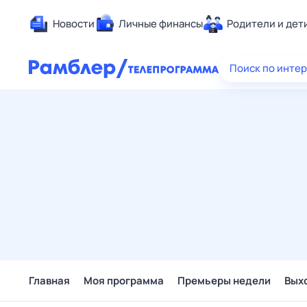
Новости
Личные финансы
Родители и дет
Здоровье
Поиск по инте
Развлечен
Дом и уют
Спорт
Карьера
Авто
Технологи
Жизненные
Сберегаем
Гороскопы
Главная
Моя программа
Премьеры недели
Вых