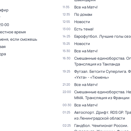
Все на Матч!
11:35
эфир
По домам
12:35
т
Новости
12:55
20:00
Есть тема!
13:00
Местное время
Еврофутбол. Лучшие голы се
14:25
меня, если сможешь
Новости
15:25
вая
Все на Матч!
15:30
дра
Смешанные единоборства. On
16:30
Трансляция из Таиланда
Футзал. Бетсити Суперлига. Ф
19:25
«Ухта» - «Тюмень»
Все на Матч!
21:20
Смешанные единоборства. H
22:00
MMA. Трансляция из Франции
Все на Матч!
00:30
Автоспорт. Дрифт. RDS GP. Тр
01:25
из Ленинградской области
Гандбол. Чемпионат России.
02:25