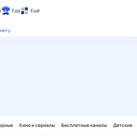
и
Еда
Ещё
Почта
рнету
ия и отдых
Поиск
Погода
ТВ-программа
и и тренды
 ситуации
 вместе
Помощь
одные
Кино и сериалы
Бесплатные каналы
Детские