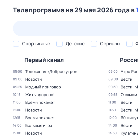
Телепрограмма на 29 мая 2026 года в
25 июл,
сб
26 июл,
вс
27 июл,
пн
28 июл,
вт
Спортивные
Детские
Сериалы
Первый канал
Росси
Телеканал «Доброе утро»
Утро Ро
05:00
05:00
Новости
Вести
09:00
09:00
Модный приговор
Вести. 
09:25
09:30
Жить здорово!
О самом
10:15
09:55
Время покажет
Вести
11:00
11:00
Новости
Вести. 
12:00
11:30
Время покажет
60 мину
12:15
12:00
Большая игра
Вести
14:00
14:00
Новости
Кулагин
15:00
14:30