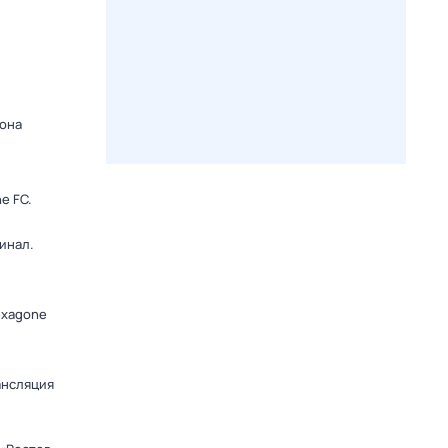
зона
e FC.
инал.
exagone
ансляция