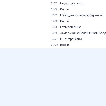
Индустрия кино
01:37
Вести
02:00
Международное обозрение
02:05
Вести
03:00
Есть решение
03:08
«Америка» с Валентином Бог
03:21
В центре Азии
03:38
Вести
04:00