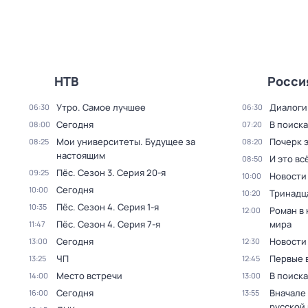
НТВ
Росси
Утро. Самое лучшее
Диалоги
06:30
06:30
Сегодня
В поиск
08:00
07:20
Мои университеты. Будущее за
Почерк 
08:25
08:20
настоящим
И это вс
08:50
Пёс
. Сезон 3
. Серия 20-я
09:25
Новости
10:00
Сегодня
10:00
Тринадц
10:20
Пёс
. Сезон 4
. Серия 1-я
10:35
Роман в
12:00
Пёс
. Сезон 4
. Серия 7-я
мира
11:47
Сегодня
Новости
13:00
12:30
ЧП
Первые 
13:25
12:45
Место встречи
В поиск
14:00
13:00
Сегодня
Вначале 
16:00
13:55
русской