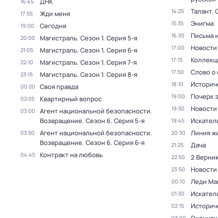
ДНК
16:45
Талант
. 
14:25
Жди меня
17:55
Энигма
15:35
Сегодня
19:00
Письма 
16:30
Магистраль
. Сезон 1
. Серия 5-я
20:00
Новости
17:00
Магистраль
. Сезон 1
. Серия 6-я
21:05
Коллекц
17:15
Магистраль
. Сезон 1
. Серия 7-я
22:10
Слово о 
17:50
Магистраль
. Сезон 1
. Серия 8-я
23:15
Историч
18:10
Своя правда
00:20
Почерк 
19:00
Квартирный вопрос
02:05
Новости
19:30
Агент национальной безопасности.
03:00
Возвращение
. Сезон 6
. Серия 5-я
Искател
19:45
Агент национальной безопасности.
Линия ж
03:50
20:30
Возвращение
. Сезон 6
. Серия 6-я
Дача
21:25
Контракт на любовь
04:45
2 Верник
22:50
Новости
23:50
Леди Ма
00:10
Искател
01:30
Историч
02:15
03:00