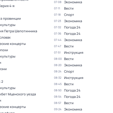
Экономика
07:08
Серия 4-я
Вести
07:11
Спорт
07:18
из провинции
Экономика
07:23
 культуры
Погода 24
07:32
ия Петра Шепотинника
Погода 24
07:36
словах
Экономика
07:44
еские концерты
Вести
07:47
эпохи
Инструкция
07:51
 культуры
Вести
08:00
и
Экономика
08:20
изни
Спорт
08:24
Инструкция
08:32
 2
Вести
08:45
 культуры
Погода 24
08:50
кбет Мценского уезда
Погода 24
08:54
и
Вести
08:57
еские концерты
Экономика
09:24