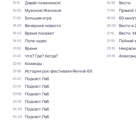
Давай поженимся!
Вести
15:15
16:30
Мужское/Женское
Прямой 
16:05
17:00
Большая игра
60 мину
17:00
18:00
Вечерние новости
Вести в 
18:00
20:00
Время покажет
Вести. 
18:40
21:10
Поле чудес
Поймай 
19:45
21:30
Время
Некраси
21:00
23:35
Что? Где? Когда?
Алексан
21:45
03:10
Команды
22:55
История рок-фестиваля Revival-69
23:55
Подкаст.Лаб
01:40
Подкаст.Лаб
02:15
Подкаст.Лаб
02:50
Подкаст.Лаб
03:30
Подкаст.Лаб
04:05
Подкаст.Лаб
04:40