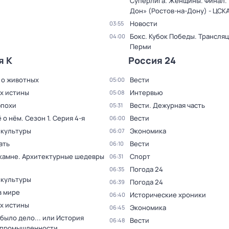
Суперлига. Женщины. Финал. 
Дон» (Ростов-на-Дону) - ЦСК
Новости
03:55
Бокс. Кубок Победы. Трансляц
04:00
Перми
я К
Россия 24
 о животных
Вести
05:00
ах истины
Интервью
05:08
эпохи
Вести. Дежурная часть
05:31
ё о нём
. Сезон 1
. Серия 4-я
Вести
06:00
 культуры
Экономика
06:07
ать
Вести
06:10
 камне. Архитектурные шедевры
Спорт
06:31
Погода 24
06:35
 культуры
Погода 24
06:39
в мире
Исторические хроники
06:40
ах истины
Экономика
06:45
было дело... или История
Вести
06:48
 промышленности