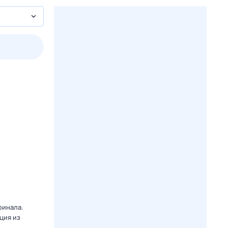
3 авг,
пн
4 авг,
вт
5 авг,
ср
6 авг,
чт
Вчера
Сегодня
финала.
ция из