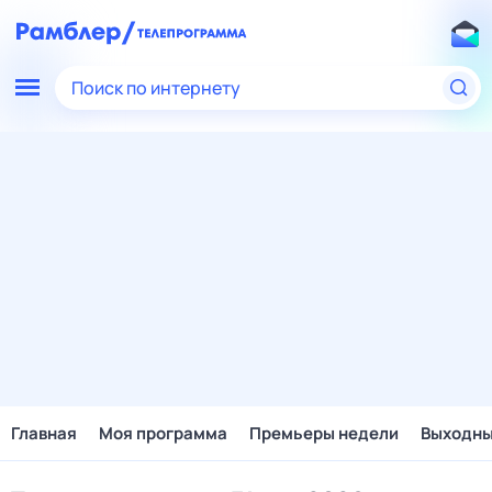
Поиск по интернету
Главная
Моя программа
Премьеры недели
Выходн