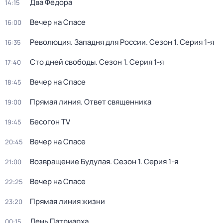
Два Фёдора
14:15
Вeчер на Спасe
16:00
Революция. Западня для России
. Сезон 1
. Серия 1-я
16:35
Сто дней свободы
. Сезон 1
. Серия 1-я
17:40
Вeчер на Спасe
18:45
Прямая линия. Ответ священника
19:00
Бесогон TV
19:45
Вeчер на Спасe
20:45
Возвращение Будулая
. Сезон 1
. Серия 1-я
21:00
Вeчер на Спасe
22:25
Прямая линия жизни
23:20
День Патриарха
00:15