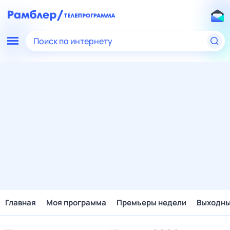
Поиск по интернету
Главная
Моя программа
Премьеры недели
Выходн