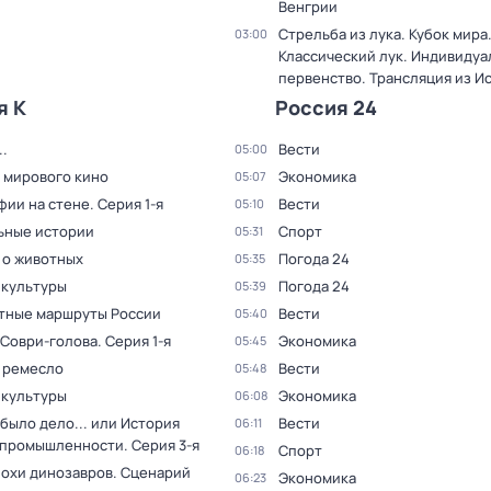
Венгрии
Стрельба из лука. Кубок мира
03:00
Классический лук. Индивиду
первенство. Трансляция из И
я К
Россия 24
.
Вести
05:00
 мирового кино
Экономика
05:07
фии на стене
. Серия 1-я
Вести
05:10
ьные истории
Спорт
05:31
 о животных
Погода 24
05:35
 культуры
Погода 24
05:39
тные маршруты России
Вести
05:40
 Соври-голова
. Серия 1-я
Экономика
05:45
 ремесло
Вести
05:48
 культуры
Экономика
06:08
было дело... или История
Вести
06:11
 промышленности
. Серия 3-я
Спорт
06:18
похи динозавров. Сценарий
Экономика
06:23