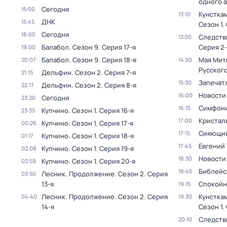
одного 
Сегодня
15:00
Кунстка
13:10
ДНК
15:45
Сезон 1
.
Сегодня
18:00
Следств
13:50
Балабол
. Сезон 9
. Серия 17-я
Серия 2-
19:00
Балабол
. Сезон 9
. Серия 18-я
Мая Мит
20:07
14:50
Русског
Дельфин
. Сезон 2
. Серия 7-я
21:15
Запечат
15:30
Дельфин
. Сезон 2
. Серия 8-я
22:17
Новости
16:00
Сегодня
23:20
Симфони
16:15
Купчино
. Сезон 1
. Серия 16-я
23:35
Кристал
17:00
Купчино
. Сезон 1
. Серия 17-я
00:26
Сияющий
17:15
Купчино
. Сезон 1
. Серия 18-я
01:17
Евгений 
17:45
Купчино
. Сезон 1
. Серия 19-я
02:08
Новости
18:30
Купчино
. Сезон 1
. Серия 20-я
02:59
Библейс
18:45
Лесник. Продолжение
. Сезон 2
. Серия
03:50
13-я
Спокойн
19:15
Лесник. Продолжение
. Сезон 2
. Серия
Кунстка
04:40
19:30
14-я
Сезон 1
.
Следств
20:10