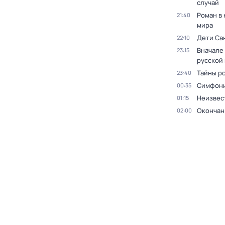
случай
Роман в
21:40
мира
Дети Са
22:10
Вначале 
23:15
русской
Тайны р
23:40
Симфони
00:35
Неизвес
01:15
Окончан
02:00