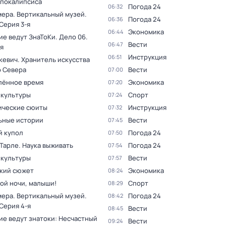
апокалипсиса
Погода 24
06:32
мера. Вертикальный музей
.
Погода 24
06:36
 Серия 3-я
Экономика
06:44
ие ведут ЗнаТоКи. Дело 06
.
Вести
06:47
я
Инструкция
06:51
кевич. Хранитель искусства
о Севера
Вести
07:00
лённое время
Экономика
07:20
 культуры
Спорт
07:24
ческие сюиты
Инструкция
07:32
ьные истории
Вести
07:45
 купол
Погода 24
07:50
Тарле. Наука выживать
Погода 24
07:54
 культуры
Вести
07:57
кий сюжет
Экономика
08:24
ой ночи, малыши!
Спорт
08:29
мера. Вертикальный музей
.
Погода 24
08:42
 Серия 4-я
Вести
08:45
ие ведут знатоки: Несчастный
Вести
09:24