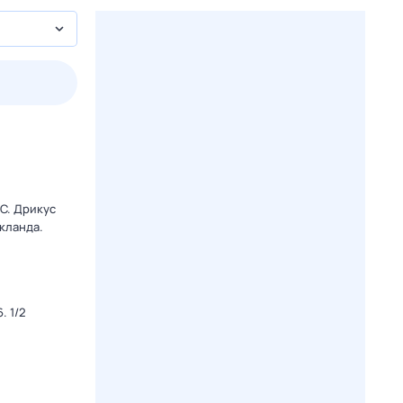
3 авг,
пн
4 авг,
вт
5 авг,
ср
6 авг,
чт
Вчера
Сегодня
C. Дрикус
кланда.
. 1/2