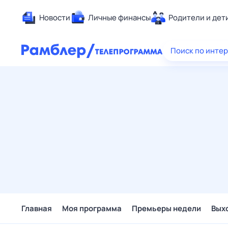
Новости
Личные финансы
Родители и дет
Здоровье
Поиск по инте
Развлечен
Дом и уют
Спорт
Карьера
Авто
Технологи
Жизненные
Сберегаем
Гороскопы
Главная
Моя программа
Премьеры недели
Вых