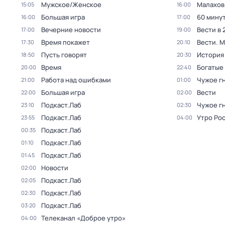
Мужское/Женское
Малахов
15:05
16:00
Большая игра
60 мину
16:00
17:00
Вечерние новости
Вести в 
17:00
19:00
Время покажет
Вести. 
17:30
20:10
Пусть говорят
История
18:50
20:30
Время
Богатые
20:00
22:40
Работа над ошибками
Чужое г
21:00
01:00
Большая игра
Вести
22:00
02:00
Подкаст.Лаб
Чужое г
23:10
02:30
Подкаст.Лаб
Утро Ро
23:55
04:00
Подкаст.Лаб
00:35
Подкаст.Лаб
01:10
Подкаст.Лаб
01:45
Новости
02:00
Подкаст.Лаб
02:05
Подкаст.Лаб
02:30
Подкаст.Лаб
03:20
Телеканал «Доброе утро»
04:00