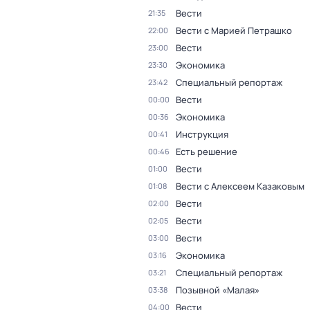
Вести
21:35
Вести с Марией Петрашко
22:00
Вести
23:00
Экономика
23:30
Специальный репортаж
23:42
Вести
00:00
Экономика
00:36
Инструкция
00:41
Есть решение
00:46
Вести
01:00
Вести с Алексеем Казаковым
01:08
Вести
02:00
Вести
02:05
Вести
03:00
Экономика
03:16
Специальный репортаж
03:21
Позывной «Малая»
03:38
Вести
04:00