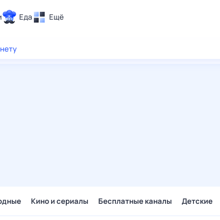
и
Еда
Ещё
Почта
рнету
ия и отдых
Поиск
Погода
ТВ-программа
и и тренды
 ситуации
 вместе
Помощь
одные
Кино и сериалы
Бесплатные каналы
Детские