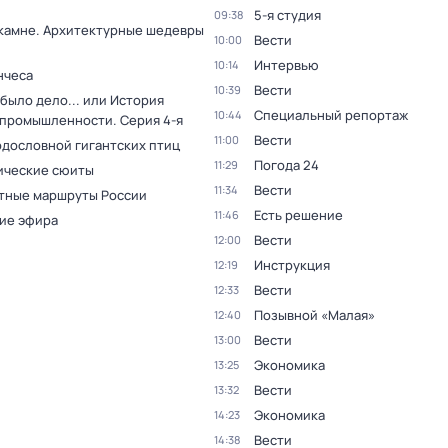
5-я студия
09:38
 камне. Архитектурные шедевры
Вести
10:00
Интервью
10:14
нчеса
Вести
10:39
было дело... или История
Специальный репортаж
10:44
 промышленности
. Серия 4-я
Вести
11:00
одословной гигантских птиц
Погода 24
11:29
ческие сюиты
Вести
11:34
тные маршруты России
Есть решение
11:46
ие эфира
Вести
12:00
Инструкция
12:19
Вести
12:33
Позывной «Малая»
12:40
Вести
13:00
Экономика
13:25
Вести
13:32
Экономика
14:23
Вести
14:38