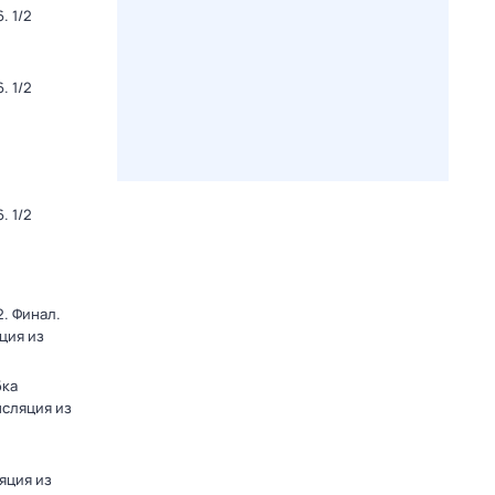
. 1/2
. 1/2
. 1/2
. Финал.
ция из
бка
нсляция из
яция из