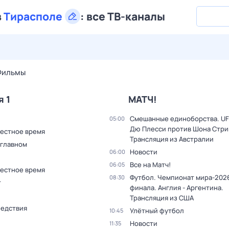
в
Тирасполе
:
все ТВ-каналы
29 июл,
ср
30 июл,
чт
31 июл,
пт
1 авг,
сб
2 авг,
вс
Фильмы
я 1
МАТЧ!
Смешанные единоборства. UF
05:00
Дю Плесси против Шона Стри
Местное время
Трансляция из Австралии
 главном
Новости
06:00
Все на Матч!
06:05
Местное время
Футбол. Чемпионат мира-2026
08:30
т
финала. Англия - Аргентина.
Трансляция из США
ледствия
Улётный футбол
10:45
Новости
11:35