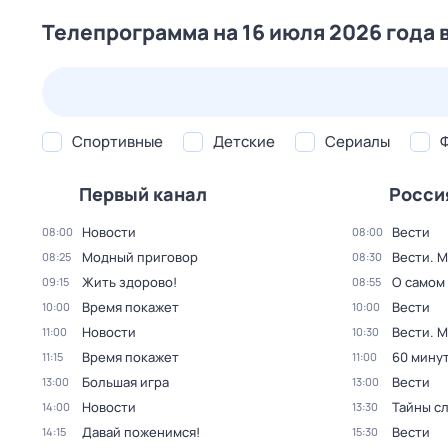
Телепрограмма на 16 июля 2026 года 
25 июл,
сб
26 июл,
вс
27 июл,
пн
28 июл,
вт
Спортивные
Детские
Сериалы
Первый канал
Росси
Новости
Вести
08:00
08:00
Модный приговор
Вести. 
08:25
08:30
Жить здорово!
О самом
09:15
08:55
Время покажет
Вести
10:00
10:00
Новости
Вести. 
11:00
10:30
Время покажет
60 мину
11:15
11:00
Большая игра
Вести
13:00
13:00
Новости
Тайны с
14:00
13:30
Давай поженимся!
Вести
14:15
15:30