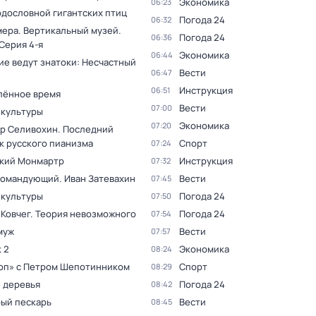
Экономика
06:23
одословной гигантских птиц
Погода 24
06:32
мера. Вертикальный музей
.
Погода 24
06:36
 Серия 4-я
Экономика
06:44
ие ведут знатоки: Несчастный
Вести
06:47
Инструкция
06:51
лённое время
Вести
07:00
 культуры
Экономика
07:20
р Селивохин. Последний
к русского пианизма
Спорт
07:24
кий Монмартр
Инструкция
07:32
командующий. Иван Затевахин
Вести
07:45
 культуры
Погода 24
07:50
 Ковчег. Теория невозможного
Погода 24
07:54
муж
Вести
07:57
 2
Экономика
08:24
оп» с Петром Шепотинником
Спорт
08:29
 деревья
Погода 24
08:42
ый пескарь
Вести
08:45