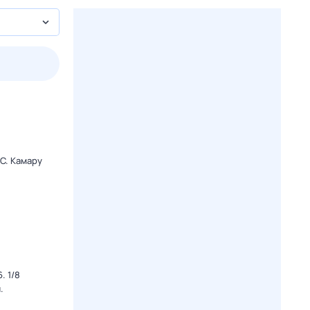
3 авг,
пн
4 авг,
вт
5 авг,
ср
6 авг,
чт
Вчера
Сегодня
C. Камару
. 1/8
.