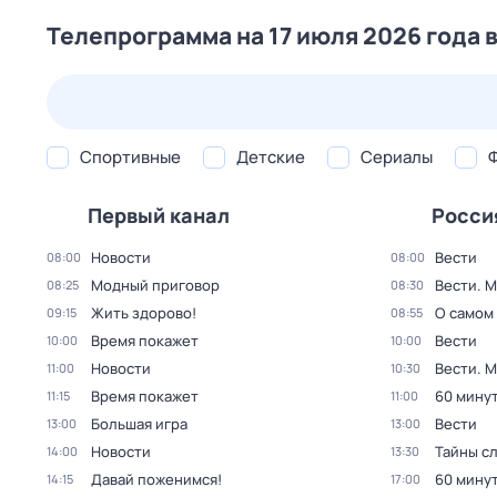
Телепрограмма на 17 июля 2026 года 
25 июл,
сб
26 июл,
вс
27 июл,
пн
28 июл,
вт
Спортивные
Детские
Сериалы
Первый канал
Росси
Новости
Вести
08:00
08:00
Модный приговор
Вести. 
08:25
08:30
Жить здорово!
О самом
09:15
08:55
Время покажет
Вести
10:00
10:00
Новости
Вести. 
11:00
10:30
Время покажет
60 мину
11:15
11:00
Большая игра
Вести
13:00
13:00
Новости
Тайны с
14:00
13:30
Давай поженимся!
60 мину
14:15
17:00