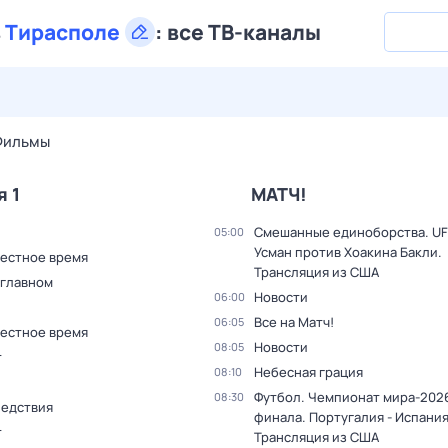
в
Тирасполе
:
все ТВ-каналы
29 июл,
ср
30 июл,
чт
31 июл,
пт
1 авг,
сб
2 авг,
вс
Фильмы
я 1
МАТЧ!
Смешанные единоборства. UF
05:00
Усман против Хоакина Бакли.
Местное время
Трансляция из США
 главном
Новости
06:00
Все на Матч!
06:05
Местное время
Новости
08:05
т
Небесная грация
08:10
Футбол. Чемпионат мира-2026
08:30
ледствия
финала. Португалия - Испания
т
Трансляция из США