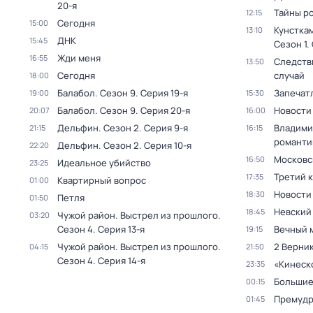
20-я
Тайны р
12:15
Сегодня
15:00
Кунстка
13:10
ДНК
15:45
Сезон 1
.
Жди меня
16:55
Следств
13:50
Сегодня
случай
18:00
Балабол
. Сезон 9
. Серия 19-я
Запечат
19:00
15:30
Балабол
. Сезон 9
. Серия 20-я
Новости
20:07
16:00
Дельфин
. Сезон 2
. Серия 9-я
Владими
21:15
16:15
романти
Дельфин
. Сезон 2
. Серия 10-я
22:20
Московс
16:50
Идеальное убийство
23:25
Третий 
17:35
Квартирный вопрос
01:00
Новости
18:30
Петля
01:50
Невский
18:45
Чужой район. Выстрел из прошлого
.
03:20
Сезон 4
. Серия 13-я
Вечный 
19:15
Чужой район. Выстрел из прошлого
.
2 Верник
04:15
21:50
Сезон 4
. Серия 14-я
«Кинеск
23:35
Большие
00:15
Премудр
01:45