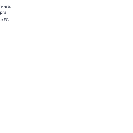
тинга.
рга
e FC.