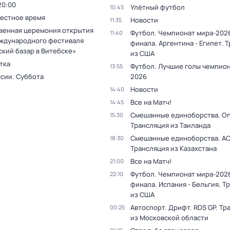
20:00
Улётный футбол
10:45
Местное время
Новости
11:35
венная церемония открытия
Футбол. Чемпионат мира-2026
11:40
ждународного фестиваля
финала. Аргентина - Египет. 
ский базар в Витебске»
из США
тка
Футбол. Лучшие голы чемпио
13:55
ссии. Суббота
2026
Новости
14:40
Все на Матч!
14:45
Смешанные единоборства. On
15:30
Трансляция из Таиланда
Смешанные единоборства. АС
18:30
Трансляция из Казахстана
Все на Матч!
21:00
Футбол. Чемпионат мира-2026
22:10
финала. Испания - Бельгия. Т
из США
Автоспорт. Дрифт. RDS GP. Тр
00:25
из Московской области