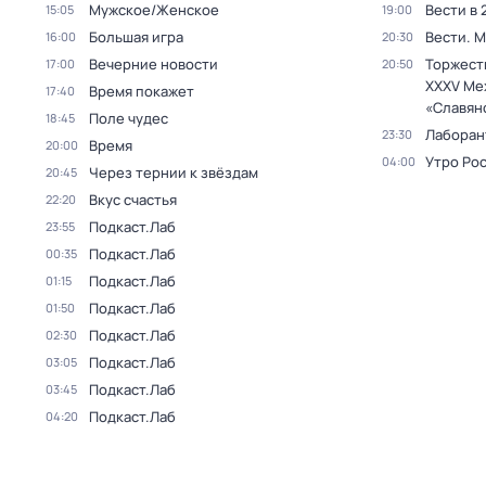
Мужское/Женское
Вести в 
15:05
19:00
Большая игра
Вести. 
16:00
20:30
Вечерние новости
Торжест
17:00
20:50
XXXV Ме
Время покажет
17:40
«Славян
Поле чудес
18:45
Лаборан
23:30
Время
20:00
Утро Ро
04:00
Через тернии к звёздам
20:45
Вкус счастья
22:20
Подкаст.Лаб
23:55
Подкаст.Лаб
00:35
Подкаст.Лаб
01:15
Подкаст.Лаб
01:50
Подкаст.Лаб
02:30
Подкаст.Лаб
03:05
Подкаст.Лаб
03:45
Подкаст.Лаб
04:20