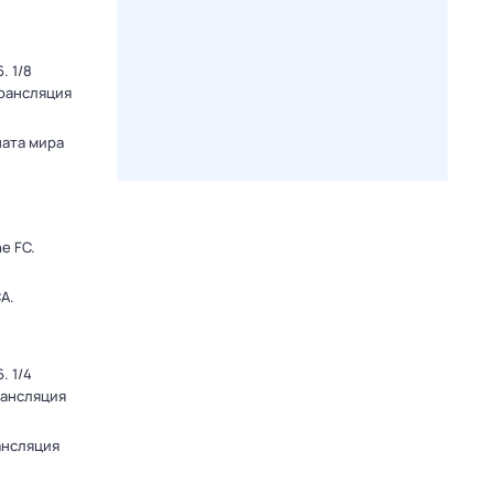
. 1/8
Трансляция
ната мира
e FC.
А.
. 1/4
рансляция
ансляция