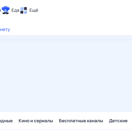
и
Еда
Ещё
Почта
рнету
ия и отдых
Поиск
Погода
ТВ-программа
и и тренды
 ситуации
 вместе
Помощь
одные
Кино и сериалы
Бесплатные каналы
Детские