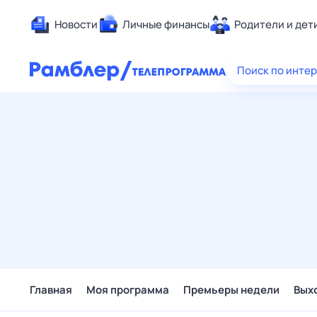
Новости
Личные финансы
Родители и дет
Здоровье
Поиск по инте
Развлечен
Дом и уют
Спорт
Карьера
Авто
Технологи
Жизненные
Сберегаем
Гороскопы
Главная
Моя программа
Премьеры недели
Вых