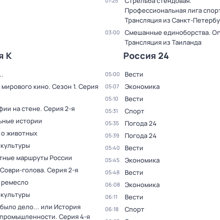
Стрельба стендовая.
01:25
Профессиональная лига спор
Трансляция из Санкт-Петербу
Смешанные единоборства. On
03:00
Трансляция из Таиланда
я К
Россия 24
.
Вести
05:00
 мирового кино
. Сезон 1
. Серия
Экономика
05:07
Вести
05:10
фии на стене
. Серия 2-я
Спорт
05:31
ьные истории
Погода 24
05:35
 о животных
Погода 24
05:39
 культуры
Вести
05:40
тные маршруты России
Экономика
05:45
 Соври-голова
. Серия 2-я
Вести
05:48
 ремесло
Экономика
06:08
 культуры
Вести
06:11
было дело... или История
Спорт
06:18
 промышленности
. Серия 4-я