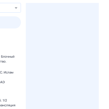
2 авг,
вс
3 авг,
пн
4 авг,
вт
5 авг,
ср
Вчера
Сегодня
. Блочный
тво.
C. Ислам
ОАЭ
. 1/2
Трансляция