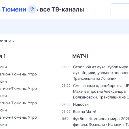
в
Тюмени
:
все ТВ-каналы
28 июл,
вт
29 июл,
ср
30 июл,
чт
31 июл,
пт
1 авг,
сб
Фильмы
я 1
МАТЧ!
ссии
Стрельба из лука. Кубок мира
06:00
лук. Индивидуальное первенс
Регион-Тюмень. Утро
Трансляция из Испании
ссии
Смешанные единоборства. UF
08:00
Регион-Тюмень. Утро
Махачев против Александра
ссии
Волкановски. Трансляция из 
Регион-Тюмень. Утро
Новости
09:00
ссии
Все на Матч!
09:05
Регион-Тюмень. Утро
Футбол. Чемпионат мира-2026
11:30
ссии
финала. Франция - Испания. 