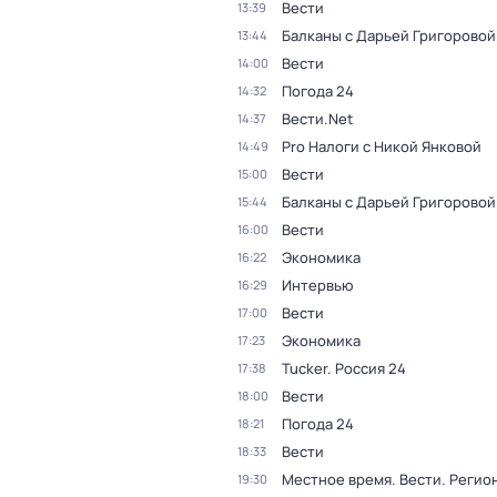
Вести
13:39
Балканы с Дарьей Григоровой
13:44
Вести
14:00
Погода 24
14:32
Вести.Net
14:37
Pro Налоги с Никой Янковой
14:49
Вести
15:00
Балканы с Дарьей Григоровой
15:44
Вести
16:00
Экономика
16:22
Интервью
16:29
Вести
17:00
Экономика
17:23
Tucker. Россия 24
17:38
Вести
18:00
Погода 24
18:21
Вести
18:33
Местное время. Вести. Реги
19:30