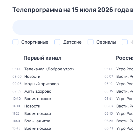
Телепрограмма на 15 июля 2026 года 
24 июл,
пт
25 июл,
сб
26 июл,
вс
27 июл,
пн
Спортивные
Детские
Сериалы
Первый канал
Росси
Телеканал «Доброе утро»
Утро Ро
05:00
05:00
Новости
Вести. 
09:00
05:07
Модный приговор
Утро Ро
09:05
05:10
Жить здорово!
Вести. 
09:55
05:35
Время покажет
Утро Ро
10:40
05:41
Новости
Вести. 
11:00
06:07
Время покажет
Утро Ро
11:25
06:10
Большая игра
Вести. 
11:40
06:35
Время покажет
Утро Ро
13:45
06:41