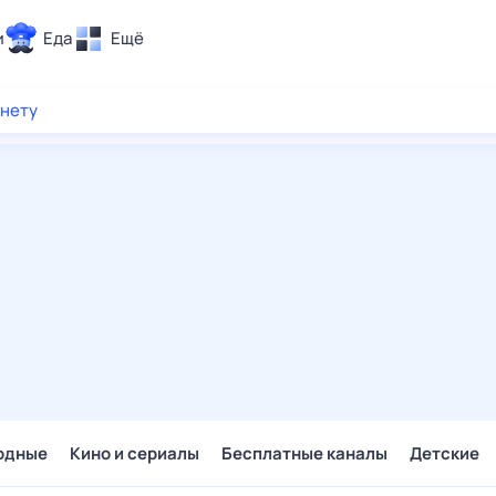
и
Еда
Ещё
Почта
рнету
ия и отдых
Поиск
Погода
ТВ-программа
и и тренды
 ситуации
 вместе
Помощь
одные
Кино и сериалы
Бесплатные каналы
Детские