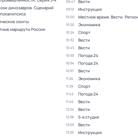
 промышленности
. Серия 3-я
Вести
09:47
похи динозавров. Сценарий
Инструкция
09:51
апокалипсиса
Местное время. Вести. Реги
10:00
ческие сюиты
Экономика
10:20
тные маршруты России
Спорт
10:24
Вести
10:32
Вести
10:45
Погода 24
10:50
Погода 24
10:54
Вести
10:57
Экономика
11:24
Спорт
11:29
Погода 24
11:42
Вести
11:45
Вести
12:24
5-я студия
12:38
Вести
13:00
Инструкция
13:25