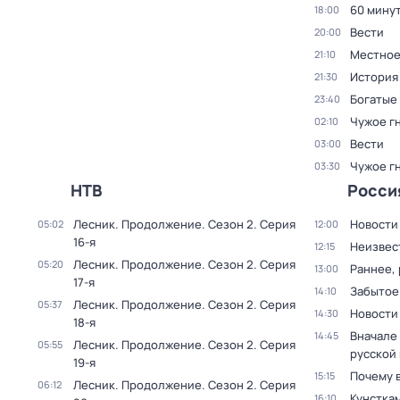
60 мину
18:00
Вести
20:00
Местное
21:10
История
21:30
Богатые
23:40
Чужое г
02:10
Вести
03:00
Чужое г
03:30
НТВ
Росси
Лесник. Продолжение
. Сезон 2
. Серия
Новости
05:02
12:00
16-я
Неизвес
12:15
Лесник. Продолжение
. Сезон 2
. Серия
05:20
Раннее, 
13:00
17-я
Забытое
14:10
Лесник. Продолжение
. Сезон 2
. Серия
05:37
Новости
14:30
18-я
Вначале 
14:45
Лесник. Продолжение
. Сезон 2
. Серия
05:55
русской
19-я
Почему 
15:15
Лесник. Продолжение
. Сезон 2
. Серия
06:12
Кунстка
16:10