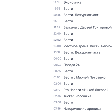
Экономика
19:31
Вести
19:36
Вести. Дежурная часть
20:35
Вести
21:00
Балканы с Дарьей Григоровой
21:44
Вести
22:00
Вести
22:02
Местное время. Вести. Реги
23:00
Вести. Дежурная часть
23:32
Вести
00:00
Погода 24
00:23
Вести
00:35
Вести с Марией Петрашко
01:00
Вести
02:00
Pro Налоги с Никой Янковой
02:19
Tucker. Россия 24
02:36
Вести
03:00
Исторические хроники
03:36