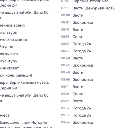
Парламентский час
07:15
 Серия 2-я
Вести. Дежурная часть
07:31
ие ведут ЗнаТоКи. Дело 06
.
Вести
08:00
я
Экономика
08:07
лённое время
Вести
08:10
 культуры
Спорт
08:31
ческие сюиты
Погода 24
08:35
 купол
Погода 24
08:39
яя высота
Вести
08:40
 культуры
Экономика
08:45
кий сюжет
Вести
08:48
ой ночи, малыши!
Экономика
09:08
мера. Вертикальный музей
.
Вести
09:11
 Серия 3-я
Спорт
09:18
ие ведут ЗнаТоКи. Дело 06
.
я
Вести
09:23
Погода 24
09:32
нчеса
Погода 24
09:36
было дело... или История
Экономика
09:44