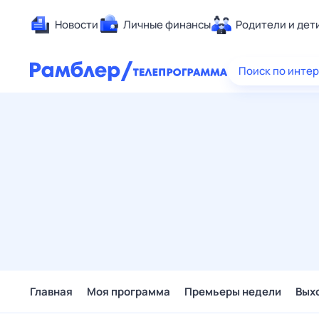
Новости
Личные финансы
Родители и дет
Здоровье
Поиск по инте
Развлечен
Дом и уют
Спорт
Карьера
Авто
Технологи
Жизненные
Сберегаем
Гороскопы
Главная
Моя программа
Премьеры недели
Вых