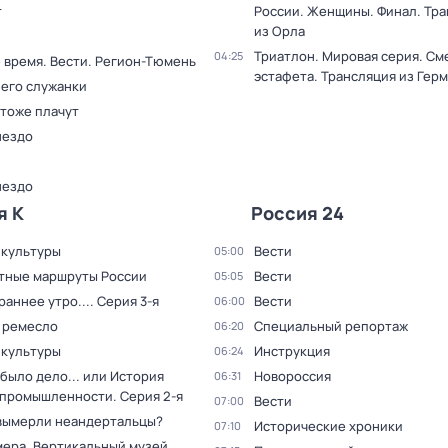
т
России. Женщины. Финал. Тр
из Орла
Триатлон. Мировая серия. С
04:25
 время. Вести. Регион-Тюмень
эстафета. Трансляция из Гер
 его служанки
 тоже плачут
нездо
нездо
я К
Россия 24
 культуры
Вести
05:00
тные маршруты России
Вести
05:05
раннее утро...
. Серия 3-я
Вести
06:00
 ремесло
Специальный репортаж
06:20
 культуры
Инструкция
06:24
было дело... или История
Новороссия
06:31
 промышленности
. Серия 2-я
Вести
07:00
вымерли неандертальцы?
Исторические хроники
07:10
мера. Вертикальный музей
.