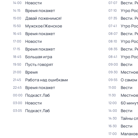
Новости
Вести. 
14:00
07:07
Время покажет
Утро Ро
14:15
07:10
Давай поженимся!
Вести. 
15:00
07:35
Мужское/Женское
Утро Ро
15:50
07:41
Время покажет
Вести. 
16:45
08:07
Новости
Утро Ро
17:00
08:10
Время покажет
Вести. 
17:15
08:35
Большая игра
Утро Ро
18:45
08:41
Пусть говорят
Вести
19:50
09:00
Время
Местное
21:00
09:30
Работа над ошибками
О самом
21:45
09:55
Время покажет
Вести
22:45
11:00
Подкаст.Лаб
Местное
00:00
11:30
Новости
60 мину
03:00
12:00
Подкаст.Лаб
Вести
03:05
14:00
Тайны с
14:30
Вести
16:30
Малахов
17:00