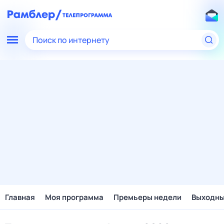
Поиск по интернету
Главная
Моя программа
Премьеры недели
Выходн