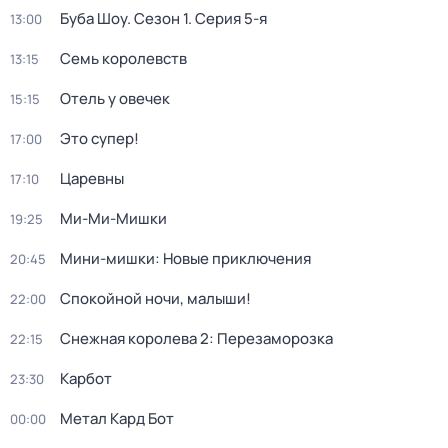
Буба Шоу
. Сезон 1
. Серия 5-я
13:00
Семь королевств
13:15
Отель у овечек
15:15
Это супер!
17:00
Царевны
17:10
Ми-Ми-Мишки
19:25
Мини-мишки: Новые приключения
20:45
Спокойной ночи, малыши!
22:00
Снежная королева 2: Перезаморозка
22:15
Карбот
23:30
Метал Кард Бот
00:00