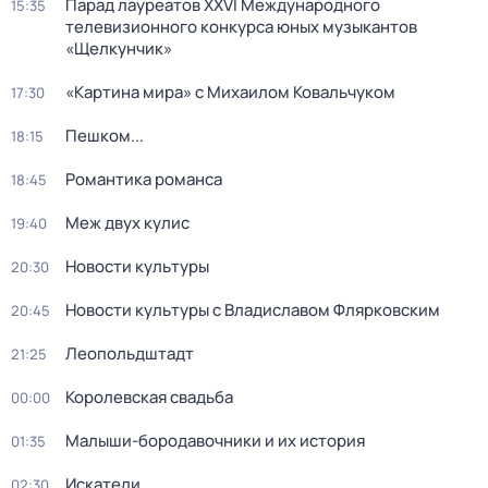
Парад лауреатов XXVI Международного
15:35
телевизионного конкурса юных музыкантов
«Щелкунчик»
«Картина мира» с Михаилом Ковальчуком
17:30
Пешком...
18:15
Романтика романса
18:45
Меж двух кулис
19:40
Новости культуры
20:30
Новости культуры с Владиславом Флярковским
20:45
Леопольдштадт
21:25
Королевская свадьба
00:00
Малыши-бородавочники и их история
01:35
Искатели
02:30