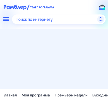
Поиск по интернету
Главная
Моя программа
Премьеры недели
Выходн