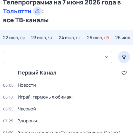
Телепрограмма на 7 июня 2026 года в
Тольятти
:
все ТВ-каналы
22 июл,
ср
23 июл,
чт
24 июл,
пт
25 июл,
сб
26 июл,
Первый Канал
Новости
06:00
Играй, гармонь любимая!
06:10
Часовой
06:55
Здоровье
07:25
Золотая коллекция Союзмультфильма
. Сезон 1
.
08:30