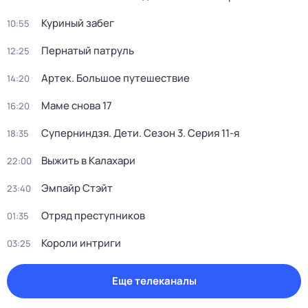
Куриный зaбeг
10:55
Пернатый патруль
12:25
Артек. Большое путешествие
14:20
Маме снова 17
16:20
Суперниндзя. Дети
. Сезон 3
. Серия 11-я
18:35
Выжить в Калaxари
22:00
Эмпайр Стэйт
23:40
Отряд пpеступникoв
01:35
Короли интриги
03:25
Еще телеканалы